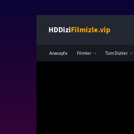
HDDizi
Filmizle.vip
Anasayfa
Filmler
Tüm Diziler