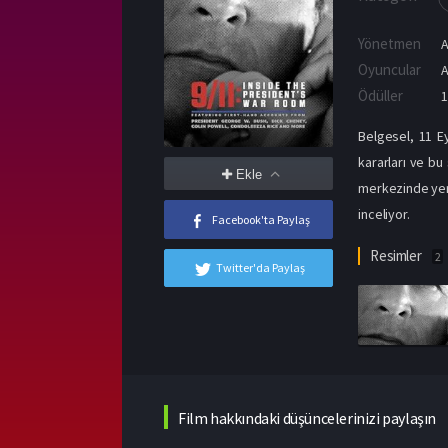
Yönetmen
Oyuncular
Ödüller
1
Belgesel, 11 Ey
kararları ve bu
Ekle
merkezinde yer a
inceliyor.
Facebook'ta Paylaş
Resimler
2
Twitter'da Paylaş
Film hakkındaki düşüncelerinizi paylaşın