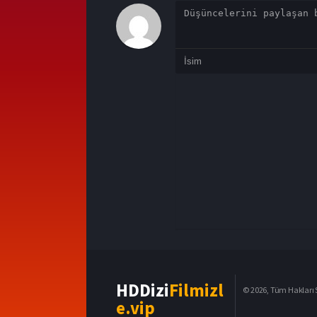
HDDizi
Filmizl
© 2026, Tüm Hakları S
e.vip