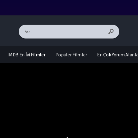
IMDB En İyi Filmler
Popüler Filmler
En Çok Yorum Alanl