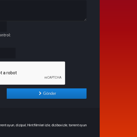
ntrol:
Gönder
rrent oyun
,
dizipal
,
Hint filmleri izle
,
dizibox izle
,
torrent oyun