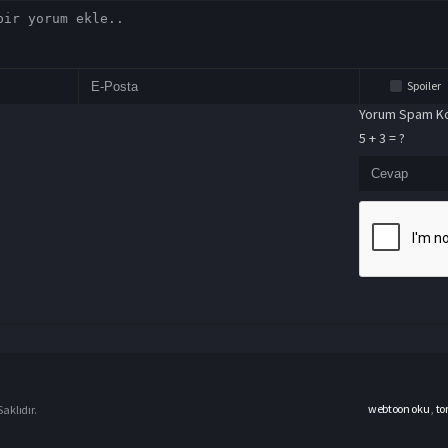
Spoiler
Yorum Spam Ko
5 + 3 = ?
webtoon oku
,
to
aklıdır.