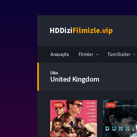
HDDizi
Filmizle.vip
Anasayfa
Filmler
Tüm Diziler
Ülke
United Kingdom
1080p
1080p