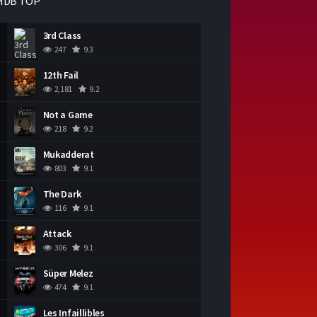
MDB TOP
3rd Class
247
9.3
12th Fail
2,181
9.2
Not a Game
218
9.2
Mukadderat
803
9.1
The Dark
116
9.1
Attack
306
9.1
Süper Melez
474
9.1
Les Infaillibles