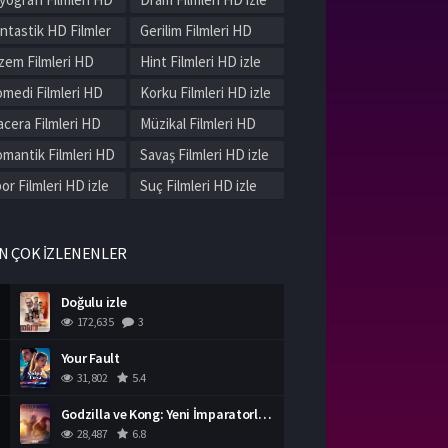
le
ntastik HD Filmler
Gerilim Filmleri HD
le
izle
zem Filmleri HD
Hint Filmleri HD izle
le
medi Filmleri HD
Korku Filmleri HD izle
le
cera Filmleri HD
Müzikal Filmleri HD
le
izle
mantik Filmleri HD
Savaş Filmleri HD izle
le
or Filmleri HD izle
Suç Filmleri HD izle
rih Filmleri HD izle
Western Filmleri HD
izle
rli Filmleri HD izle
N ÇOK İZLENENLER
Doğulu izle
172,635
3
Your Fault
31,802
5.4
Godzilla ve Kong: Yeni İmparatorluk izle
28,487
6.8