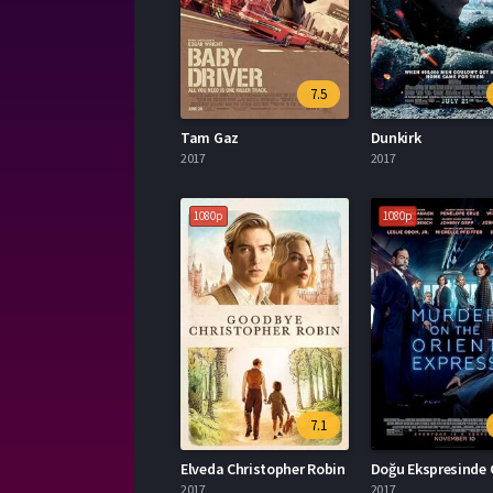
7.5
Tam Gaz
Dunkirk
2017
2017
1080p
1080p
7.1
Elveda Christopher Robin
2017
2017