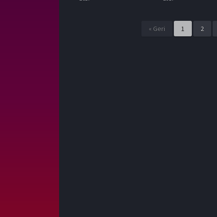
« Geri
1
2