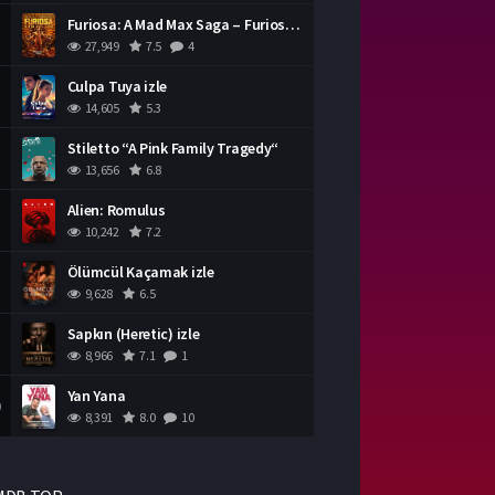
Furiosa: A Mad Max Saga – Furiosa Bir Mad Max Destanı
27,949
7.5
4
Culpa Tuya izle
14,605
5.3
Stiletto “A Pink Family Tragedy“
13,656
6.8
Alien: Romulus
10,242
7.2
Ölümcül Kaçamak izle
9,628
6.5
Sapkın (Heretic) izle
8,966
7.1
1
Yan Yana
0
8,391
8.0
10