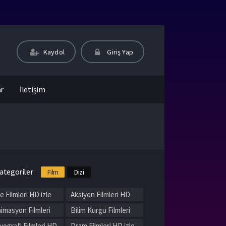
Kaydol
Giriş Yap
ar
İletişim
ategoriler
Film
Dizi
le Filmleri HD izle
Aksiyon Filmleri HD
izle
imasyon Filmleri
Bilim Kurgu Filmleri
 izle
HD izle
yografi Filmleri HD
Dram Filmleri HD izle