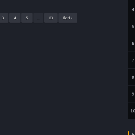
4
3
4
5
...
63
İleri »
5
6
7
8
9
1