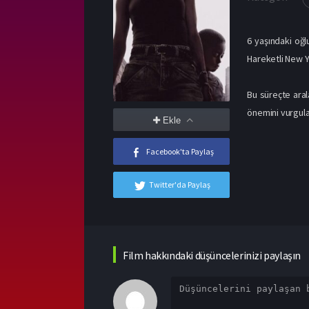
6 yaşındaki oğl
Hareketli New Y
Bu süreçte aral
önemini vurgula
Ekle
Facebook'ta Paylaş
Twitter'da Paylaş
Film hakkındaki düşüncelerinizi paylaşın