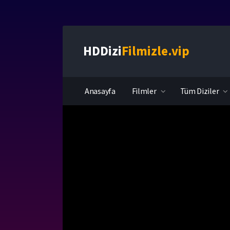
HDDizi
Filmizle.vip
Anasayfa
Filmler
Tüm Diziler