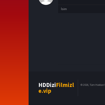
HDDizi
Filmizl
© 2026, Tüm Hakları S
e.vip