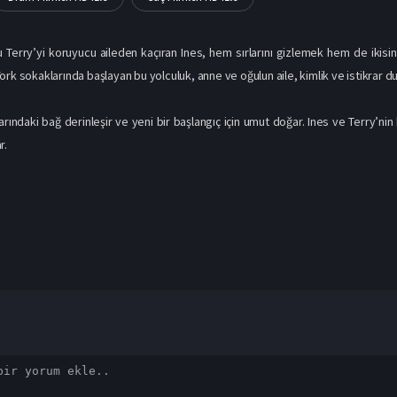
u Terry’yi koruyucu aileden kaçıran Ines, hem sırlarını gizlemek hem de ikisini
ork sokaklarında başlayan bu yolculuk, anne ve oğulun aile, kimlik ve istikrar 
arındaki bağ derinleşir ve yeni bir başlangıç için umut doğar. Ines ve Terry’nin
r.