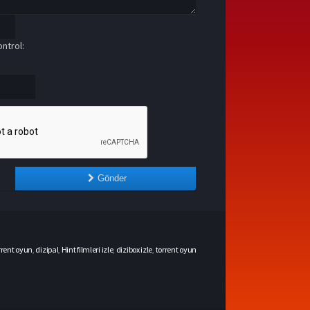
ntrol:
Gönder
rrent oyun
,
dizipal
,
Hint filmleri izle
,
dizibox izle
,
torrent oyun