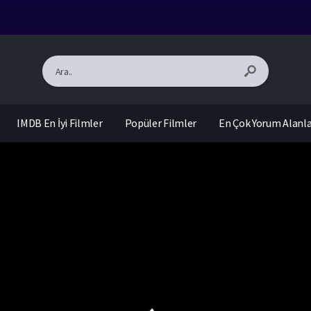
IMDB En İyi Filmler
Popüler Filmler
En Çok Yorum Alanl