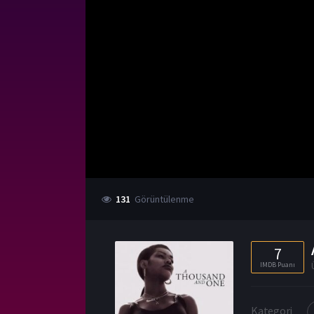
131
Görüntülenme
7
IMDB Puanı
Kategori