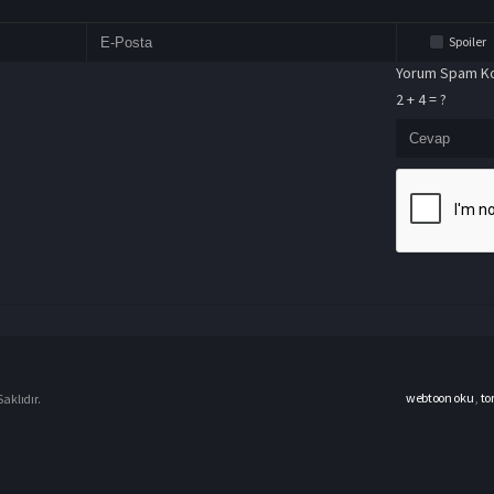
Spoiler
Yorum Spam Ko
2 + 4 = ?
webtoon oku
,
to
aklıdır.