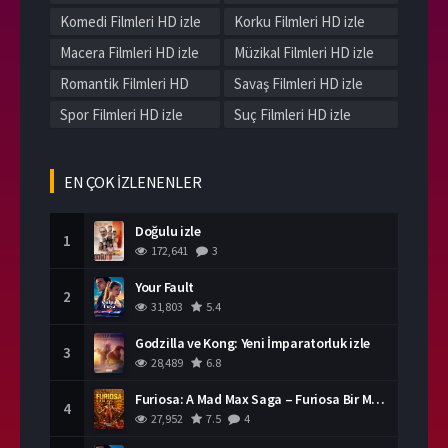
Komedi Filmleri HD izle
Korku Filmleri HD izle
Macera Filmleri HD izle
Müzikal Filmleri HD izle
Romantik Filmleri HD
Savaş Filmleri HD izle
izle
Spor Filmleri HD izle
Suç Filmleri HD izle
Tarih Filmleri HD izle
Western Filmleri HD izle
Yerli Filmleri HD izle
EN ÇOK İZLENENLER
Doğulu izle
1
172,641
3
Your Fault
2
31,803
5.4
Godzilla ve Kong: Yeni İmparatorluk izle
3
28,489
6.8
Furiosa: A Mad Max Saga – Furiosa Bir Mad Max Destanı
4
27,952
7.5
4