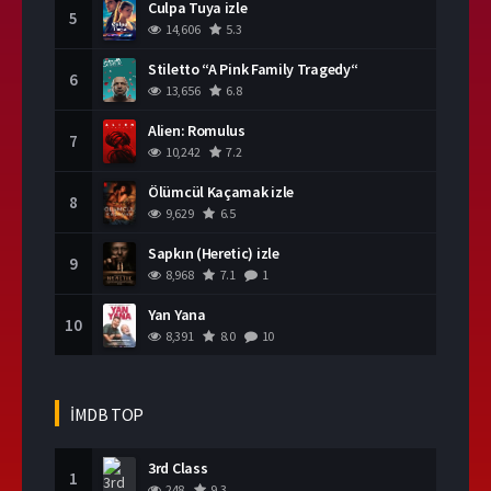
Culpa Tuya izle
5
14,606
5.3
Stiletto “A Pink Family Tragedy“
6
13,656
6.8
Alien: Romulus
7
10,242
7.2
Ölümcül Kaçamak izle
8
9,629
6.5
Sapkın (Heretic) izle
9
8,968
7.1
1
Yan Yana
10
8,391
8.0
10
İMDB TOP
3rd Class
1
248
9.3