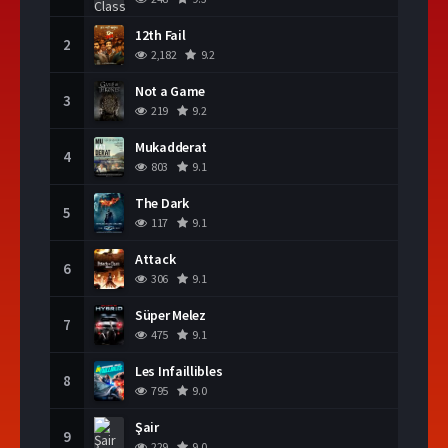
12th Fail
2
2,182
9.2
Not a Game
3
219
9.2
Mukadderat
4
803
9.1
The Dark
5
117
9.1
Attack
6
306
9.1
Süper Melez
7
475
9.1
Les Infaillibles
8
795
9.0
Şair
9
229
9.0