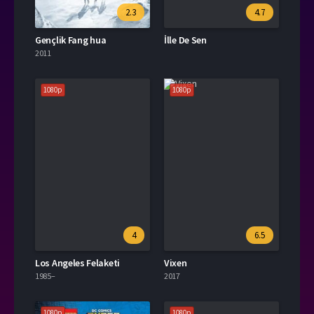
2.3
4.7
Gençlik Fang hua
İlle De Sen
2011
1080p
1080p
4
6.5
Los Angeles Felaketi
Vixen
1985–
2017
1080p
1080p