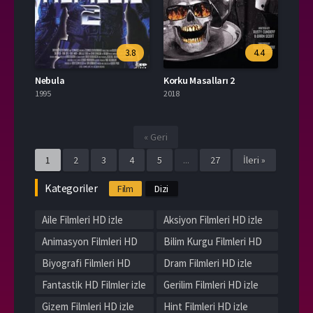
3.8
4.4
Nebula
Korku Masalları 2
1995
2018
« Geri
1
2
3
4
5
...
27
İleri »
Kategoriler
Film
Dizi
Aile Filmleri HD izle
Aksiyon Filmleri HD izle
Animasyon Filmleri HD
Bilim Kurgu Filmleri HD
izle
izle
Biyografi Filmleri HD
Dram Filmleri HD izle
izle
Fantastik HD Filmler izle
Gerilim Filmleri HD izle
Gizem Filmleri HD izle
Hint Filmleri HD izle