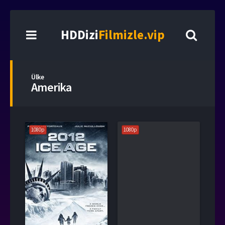
HDDizi
Filmizle.vip
Ülke
Amerika
1080p
1080p