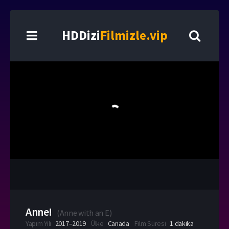
HDDizi
Filmizle.vip
Anne!
(
Anne with an E
)
Yapım Yılı
2017–2019
Ülke
Canada
Film Süresi
1 dakika