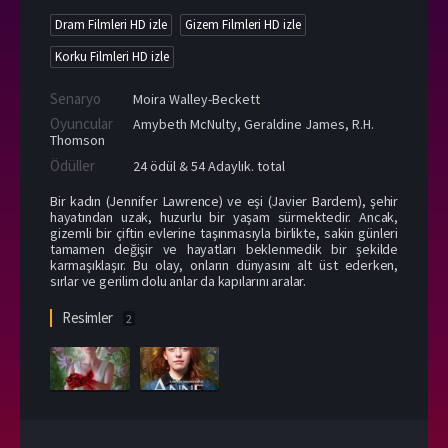
Dram Filmleri HD izle
Gizem Filmleri HD izle
Korku Filmleri HD izle
Senaryo
Moira Walley-Beckett
Oyuncular
Amybeth McNulty
,
Geraldine James
,
R.H.
Thomson
Ödüller
24 ödül & 54 Adaylık. total
Bir kadın (Jennifer Lawrence) ve eşi (Javier Bardem), şehir
hayatından uzak, huzurlu bir yaşam sürmektedir. Ancak,
gizemli bir çiftin evlerine taşınmasıyla birlikte, sakin günleri
tamamen değişir ve hayatları beklenmedik bir şekilde
karmaşıklaşır. Bu olay, onların dünyasını alt üst ederken,
sırlar ve gerilim dolu anlar da kapılarını aralar.
Resimler
2