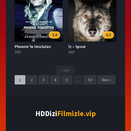
5.4
6.3
Phoenix’te Unutulan
İz – Spoor
2017
2017
« Geri
1
2
3
4
5
...
53
İleri »
HDDizi
Filmizle.vip