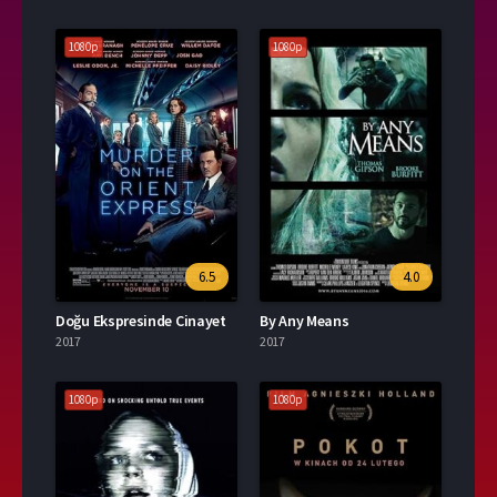
1080p
1080p
6.5
4.0
Doğu Ekspresinde Cinayet
By Any Means
2017
2017
1080p
1080p