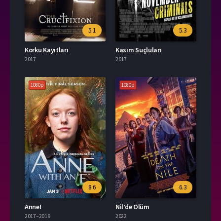
5.1
5.3
Korku Kayıtları
Kasım Suçluları
2017
2017
1080p
1080p
8.6
6.3
Anne!
Nil’de Ölüm
2017–2019
2022