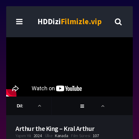
HDDizi
Filmizle.vip
Dil:
Arthur the King – Kral Arthur
Yapım Yılı
2024
Ülke
Kanada
Film Süresi
107