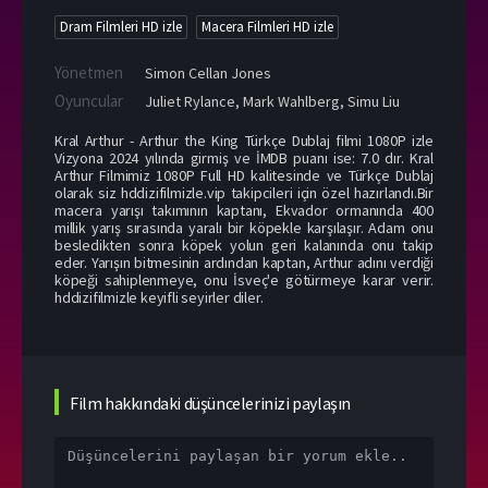
Dram Filmleri HD izle
Macera Filmleri HD izle
Yönetmen
Simon Cellan Jones
Oyuncular
Juliet Rylance
,
Mark Wahlberg
,
Simu Liu
Kral Arthur - Arthur the King Türkçe Dublaj filmi 1080P izle
Vizyona 2024 yılında girmiş ve İMDB puanı ise: 7.0 dır. Kral
Arthur Filmimiz 1080P Full HD kalitesinde ve Türkçe Dublaj
olarak siz hddizifilmizle.vip takipcileri için özel hazırlandı.Bir
macera yarışı takımının kaptanı, Ekvador ormanında 400
millik yarış sırasında yaralı bir köpekle karşılaşır. Adam onu
besledikten sonra köpek yolun geri kalanında onu takip
eder. Yarışın bitmesinin ardından kaptan, Arthur adını verdiği
köpeği sahiplenmeye, onu İsveç'e götürmeye karar verir.
hddizifilmizle keyifli seyirler diler.
Film hakkındaki düşüncelerinizi paylaşın