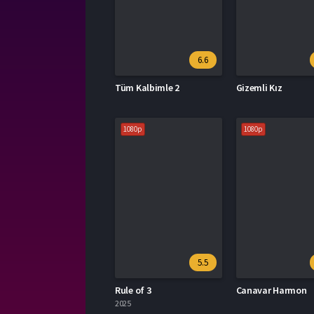
6.6
Tüm Kalbimle 2
Gizemli Kız
1080p
1080p
5.5
Rule of 3
Canavar Harmon
2025