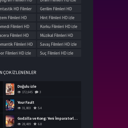
le
ntastik HD Filmler
Gerilim Filmleri HD
le
izle
zem Filmleri HD
Hint Filmleri HD izle
le
medi Filmleri HD
Korku Filmleri HD izle
le
cera Filmleri HD
Müzikal Filmleri HD
le
izle
mantik Filmleri HD
Savaş Filmleri HD izle
le
or Filmleri HD izle
Suç Filmleri HD izle
rih Filmleri HD izle
Western Filmleri HD
izle
rli Filmleri HD izle
N ÇOK İZLENENLER
Doğulu izle
172,645
3
Your Fault
31,803
5.4
Godzilla ve Kong: Yeni İmparatorluk izle
28,489
6.8