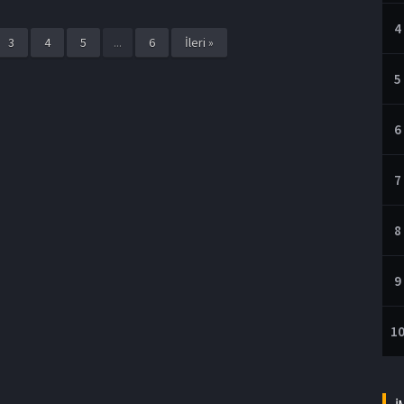
4
3
4
5
...
6
İleri »
5
6
7
8
9
1