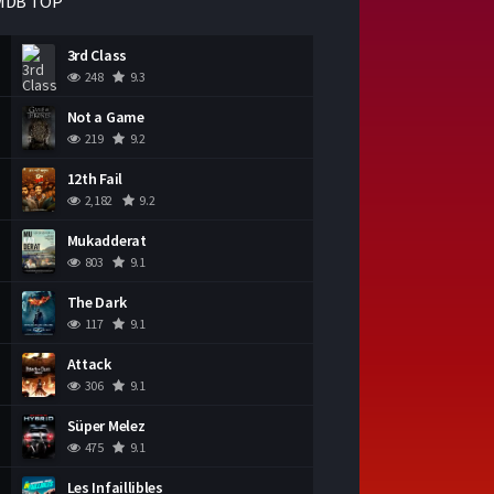
MDB TOP
3rd Class
248
9.3
Not a Game
219
9.2
12th Fail
2,182
9.2
Mukadderat
803
9.1
The Dark
117
9.1
Attack
306
9.1
Süper Melez
475
9.1
Les Infaillibles