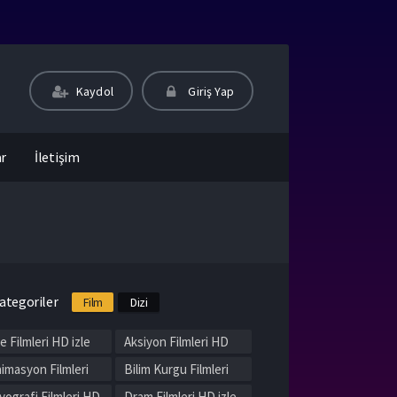
Kaydol
Giriş Yap
ar
İletişim
ategoriler
Film
Dizi
le Filmleri HD izle
Aksiyon Filmleri HD
izle
imasyon Filmleri
Bilim Kurgu Filmleri
 izle
HD izle
yografi Filmleri HD
Dram Filmleri HD izle