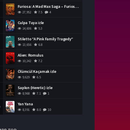
Furiosa: A Mad Max Saga – Furiosa Bir Mad Max Destanı
27,952
7.5
4
Culpa Tuya izle
14,606
5.3
Stiletto “A Pink Family Tragedy“
13,656
6.8
Alien: Romulus
10,242
7.2
Ölümcül Kaçamak izle
9,629
6.5
Sapkın (Heretic) izle
8,968
7.1
1
Yan Yana
0
8,391
8.0
10