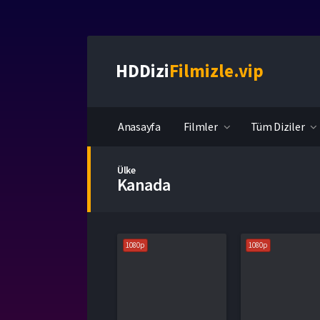
HDDizi
Filmizle.vip
Anasayfa
Filmler
Tüm Diziler
Ülke
Kanada
1080p
1080p