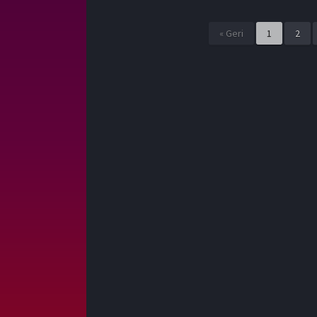
« Geri
1
2