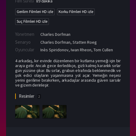
Film Süresi
89 dakika
Gerilim Filmleri HD izle
Korku Filmleri HD izle
Suç Filmleri HD izle
Yönetmen
Charles Dorfman
Senaryo
Charles Dorfman, Statten Roeg
Oyuncular
Inès Spiridonov
,
Iwan Rheon
,
Tom Cullen
4 arkadaş, kır evinde düzenlenen bir kutlama yemeği için bir
araya gelir. Ancak gece ilerledikçe, gizli kalmış karanlık sırlar
gün yüzüne çıkar. Bu sırlar, grubun etrafında beklenmedik ve
şok edici olayların yaşanmasına yol açar. Yemeğin neşesi
yerini gerilime bırakırken, arkadaşlar arasında güven sarsılır
ve gizem derinleşir.
Resimler
2