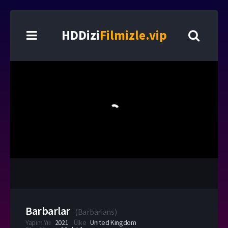
HDDizi
Filmizle.vip
Barbarlar
(
Barbarians
)
Yapım Yılı
2021
Ülke
United Kingdom