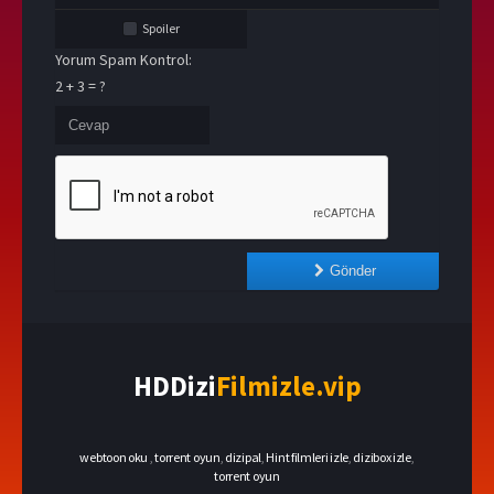
Spoiler
Yorum Spam Kontrol:
2 + 3 = ?
Gönder
HDDizi
Filmizle.vip
webtoon oku
,
torrent oyun
,
dizipal
,
Hint filmleri izle
,
dizibox izle
,
torrent oyun