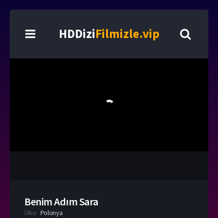
HDDizi
Filmizle.vip
Benim Adım Sara
Ülke
Polonya