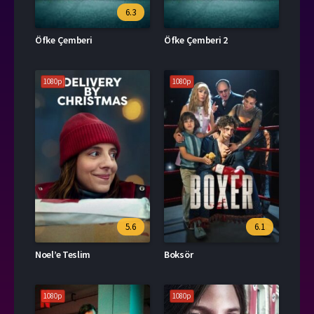
6.3
Öfke Çemberi
Öfke Çemberi 2
1080p
1080p
5.6
6.1
Noel’e Teslim
Boksör
1080p
1080p