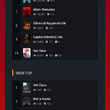
13,654
6.8
Alien: Romulus
7
10,241
7.2
Ölümcül Kaçamak izle
8
9,627
6.5
Sapkın (Heretic) izle
9
8,966
7.1
1
Yan Yana
10
8,391
8.0
10
İMDB TOP
3rd Class
1
247
9.3
Not a Game
2
218
9.2