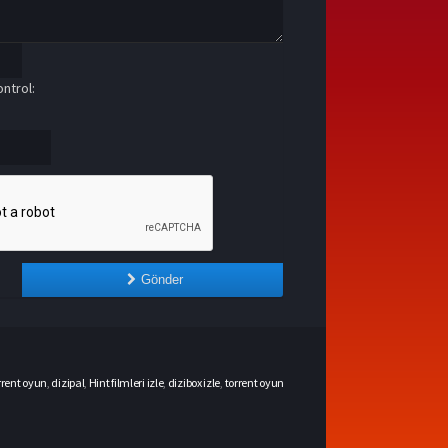
ntrol:
Gönder
rrent oyun
,
dizipal
,
Hint filmleri izle
,
dizibox izle
,
torrent oyun