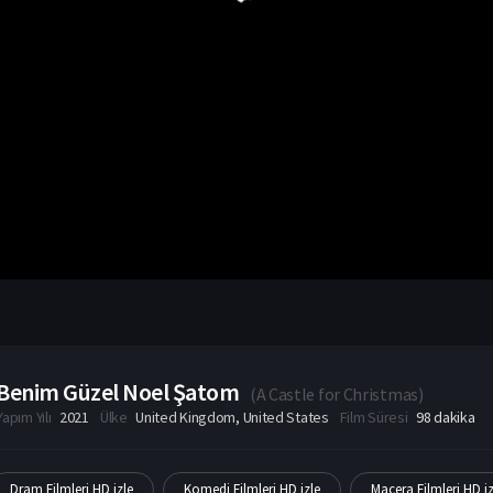
Benim Güzel Noel Şatom
(
A Castle for Christmas
)
Yapım Yılı
2021
Ülke
United Kingdom
,
United States
Film Süresi
98 dakika
Dram Filmleri HD izle
Komedi Filmleri HD izle
Macera Filmleri HD iz