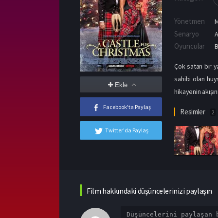
Yönetmen
Senaryo
A
Oyuncular
B
Çok satan bir y
sahibi olan huy
Ekle
hikayenin akışın
Facebook'ta Paylaş
Resimler
2
Twitter'da Paylaş
Film hakkındaki düşüncelerinizi paylaşın