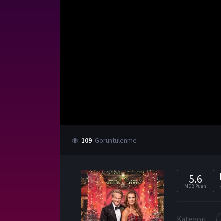
109
Görüntülenme
5.6
IMDB Puanı
Kategori