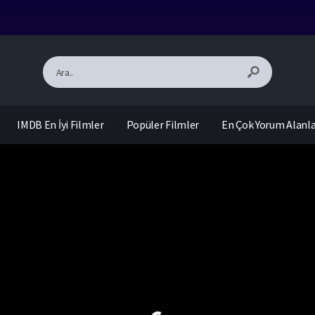
IMDB En İyi Filmler
Popüler Filmler
En Çok Yorum Alanl