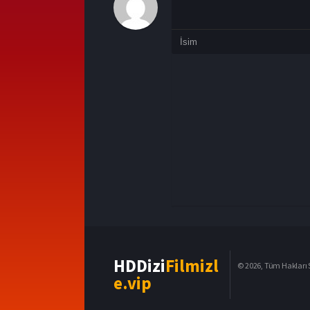
HDDizi
Filmizl
© 2026, Tüm Hakları S
e.vip