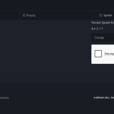
Spoiler
Yorum Spam Ko
4 + 1 = ?
webtoon oku
,
to
aklıdır.