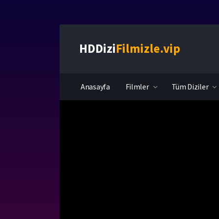
HDDizi
Filmizle.vip
Anasayfa
Filmler
Tüm Diziler