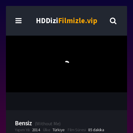
HDDizi
Filmizle.vip
Bensiz
(
Without Me
)
Yapım Yılı
2014
Ülke
Türkiye
Film Süresi
85 dakika