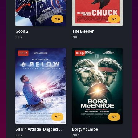
5.8
6.5
Goon 2
The Bleeder
2017
2016
1080p
1080p
5.7
6.9
Sıfırın Altında: Dağdaki Mucize
Borg/McEnroe
2017
2017