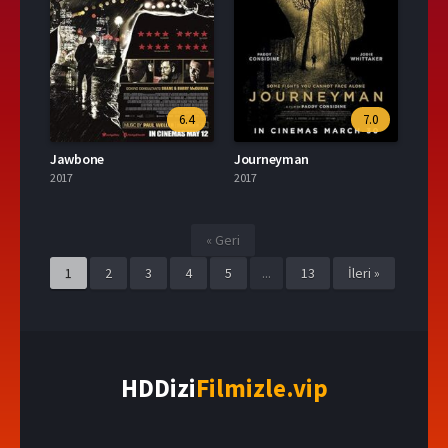
6.4
7.0
Jawbone
Journeyman
2017
2017
« Geri
1
2
3
4
5
...
13
İleri »
HDDizi
Filmizle.vip