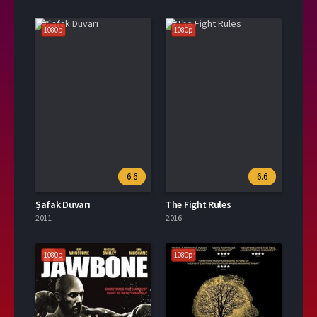
1080p
1080p
6.6
6.6
Şafak Duvarı
The Fight Rules
2011
2016
1080p
1080p