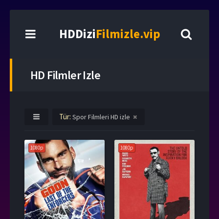
HDDizi
Filmizle.vip
HD Filmler Izle
Tür:
Spor Filmleri HD izle
1080p
1080p