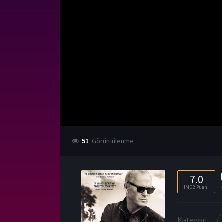
51
Görüntülenme
7.0
IMDB Puanı
Kategori