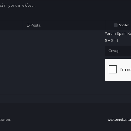
Spoiler
Yorum Spam Ko
5 + 5 = ?
webtoon oku
,
to
aklıdır.