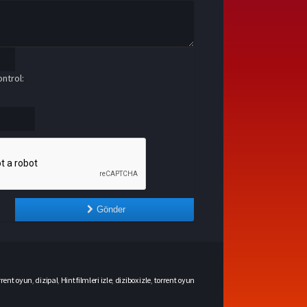
ntrol:
Gönder
rrent oyun
,
dizipal
,
Hint filmleri izle
,
dizibox izle
,
torrent oyun