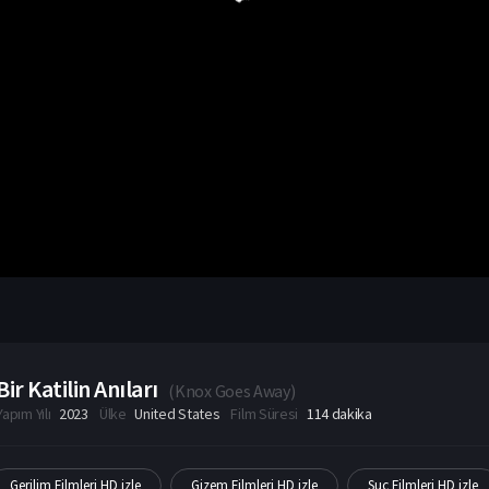
Bir Katilin Anıları
(
Knox Goes Away
)
Yapım Yılı
2023
Ülke
United States
Film Süresi
114 dakika
Gerilim Filmleri HD izle
Gizem Filmleri HD izle
Suç Filmleri HD izle