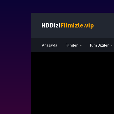
HDDizi
Filmizle.vip
Anasayfa
Filmler
Tüm Diziler