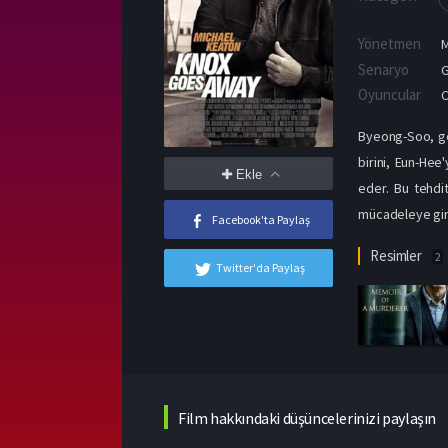
Yönetmen
M
Senaryo
G
Oyuncular
Byeong-Soo, geç
birini, Eun-Hee
Ekle
eder. Bu tehdi
mücadeleye giri
Facebook'ta Paylaş
Resimler
2
Twitter'da Paylaş
Film hakkındaki düşüncelerinizi paylaşın