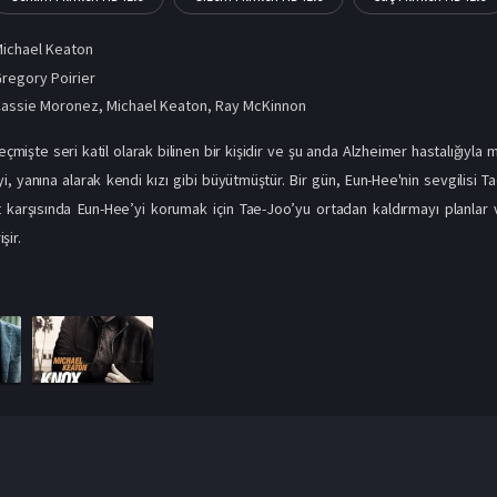
ichael Keaton
regory Poirier
Cassie Moronez
,
Michael Keaton
,
Ray McKinnon
mişte seri katil olarak bilinen bir kişidir ve şu anda Alzheimer hastalığıy
'yi, yanına alarak kendi kızı gibi büyütmüştür. Bir gün, Eun-Hee'nin sevgilisi 
t karşısında Eun-Hee’yi korumak için Tae-Joo’yu ortadan kaldırmayı planlar
şir.