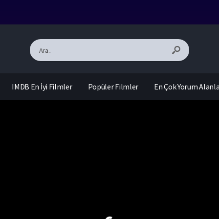
IMDB En İyi Filmler
Popüler Filmler
En Çok Yorum Alanl