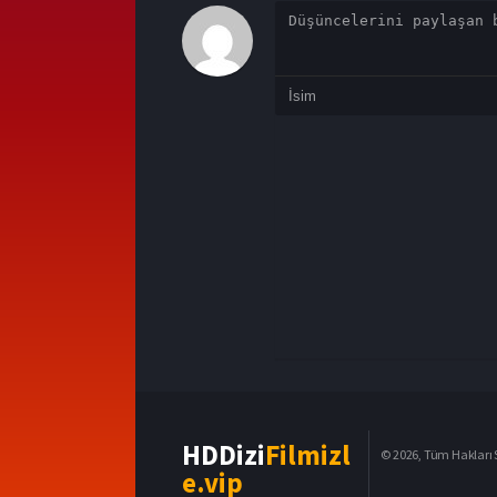
HDDizi
Filmizl
© 2026, Tüm Hakları S
e.vip