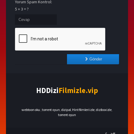
Yorum Spam Kontrol:
5 + 3 = ?
Gönder
HDDizi
Filmizle.vip
webtoon oku
,
torrent oyun
,
dizipal
,
Hint filmleri izle
,
dizibox izle
,
torrent oyun