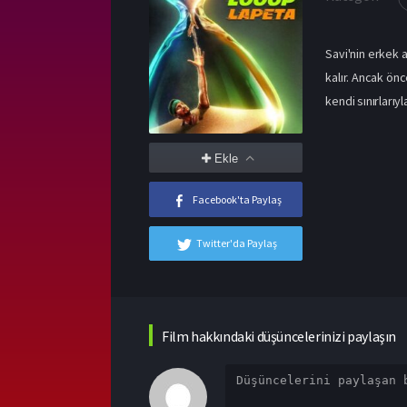
Savi'nin erkek 
kalır. Ancak ön
kendi sınırlarıyl
Ekle
Facebook'ta Paylaş
Twitter'da Paylaş
Film hakkındaki düşüncelerinizi paylaşın