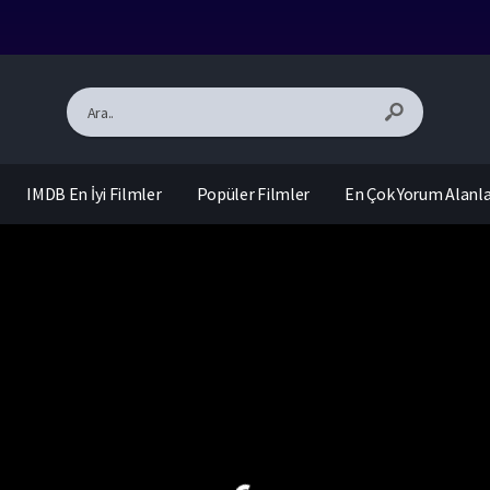
IMDB En İyi Filmler
Popüler Filmler
En Çok Yorum Alanl