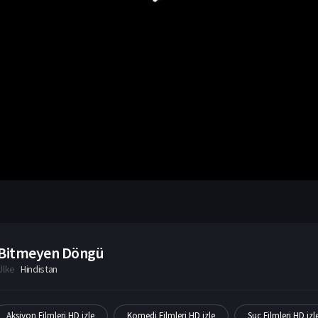
Bitmeyen Döngü
Ülke
Hindistan
Aksiyon Filmleri HD izle
Komedi Filmleri HD izle
Suç Filmleri HD izl