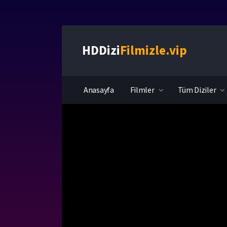
HDDizi
Filmizle.vip
Anasayfa
Filmler
Tüm Diziler