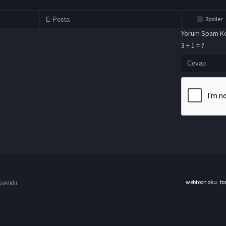
Spoiler
Yorum Spam Ko
3 + 1 = ?
webtoon oku
,
to
aklıdır.