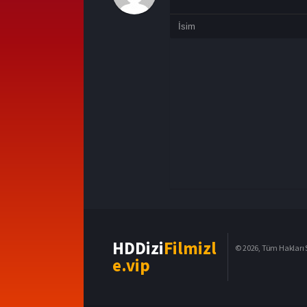
HDDizi
Filmizl
© 2026, Tüm Hakları S
e.vip