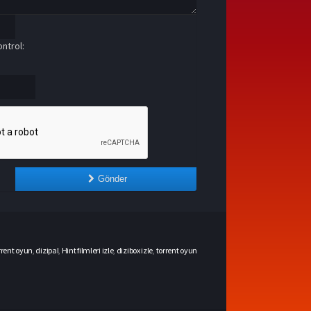
ntrol:
Gönder
rrent oyun
,
dizipal
,
Hint filmleri izle
,
dizibox izle
,
torrent oyun