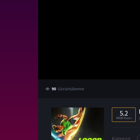
90
Görüntülenme
5.2
IMDB Puanı
Kategori