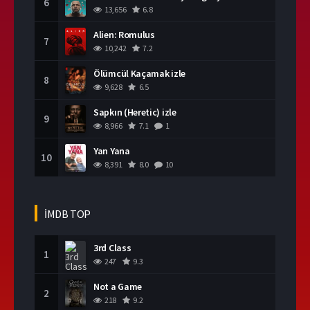
6
13,656
6.8
Alien: Romulus
7
10,242
7.2
Ölümcül Kaçamak izle
8
9,628
6.5
Sapkın (Heretic) izle
9
8,966
7.1
1
Yan Yana
10
8,391
8.0
10
İMDB TOP
3rd Class
1
247
9.3
Not a Game
2
218
9.2