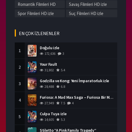
Romantik Filmleri HD
Savaş Filmleri HD izle
izle
Spor Filmleri HD izle
Suç Filmleri HD izle
Tarih Filmleri HD izle
Western Filmleri HD izle
Yerli Filmleri HD izle
EN ÇOK İZLENENLER
Doğulu izle
1
172,636
3
Your Fault
2
31,802
5.4
Godzilla ve Kong: Yeni İmparatorluk izle
3
28,488
6.8
Furiosa: A Mad Max Saga – Furiosa Bir Mad Max Destanı
4
27,949
7.5
4
Culpa Tuya izle
5
14,605
5.3
Stiletto “A Pink Family Tragedy“