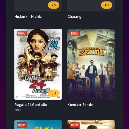
7.5
4.2
Hıçkırık – Hichki
Chasing
1080p
1080p
5.3
Ragala 24 Gantallo
Komiser Zende
2019
1080p
1080p