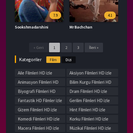
7.9
4.1
Sookshmadarshini
Mr Bachchan
« Geri
1
2
3
İleri »
Kategoriler
Film
Dizi
Aile Filmleri HD izle
Aksiyon Filmleri HD izle
Animasyon Filmleri HD
Bilim Kurgu Filmleri HD
izle
izle
Biyografi Filmleri HD
Dram Filmleri HD izle
izle
Fantastik HD Filmler izle
Gerilim Filmleri HD izle
Gizem Filmleri HD izle
Hint Filmleri HD izle
Komedi Filmleri HD izle
Korku Filmleri HD izle
Macera Filmleri HD izle
Müzikal Filmleri HD izle