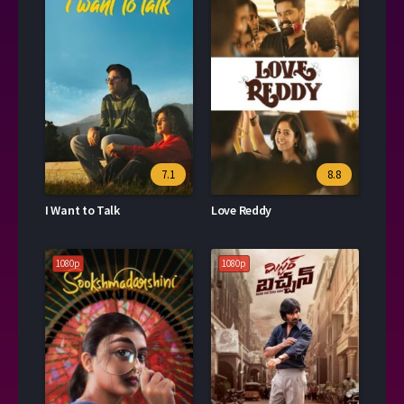
7.1
8.8
I Want to Talk
Love Reddy
1080p
1080p