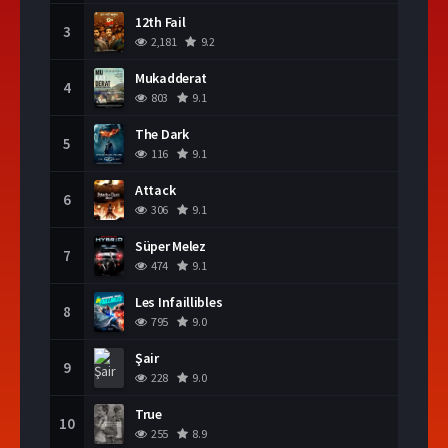
12th Fail
3
2,181
9.2
Mukadderat
4
803
9.1
The Dark
5
116
9.1
Attack
6
306
9.1
Süper Melez
7
474
9.1
Les Infaillibles
8
795
9.0
Şair
9
228
9.0
True
10
255
8.9