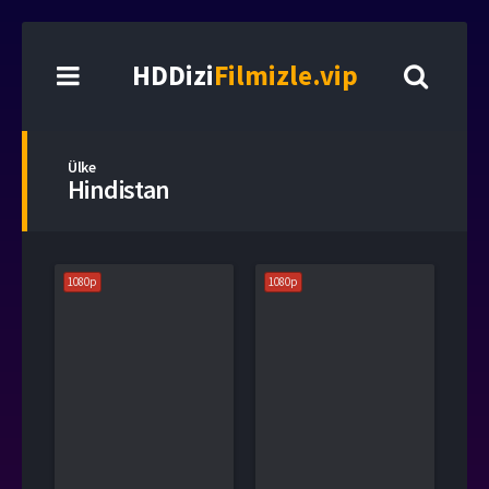
HDDizi
Filmizle.vip
Ülke
Hindistan
1080p
1080p