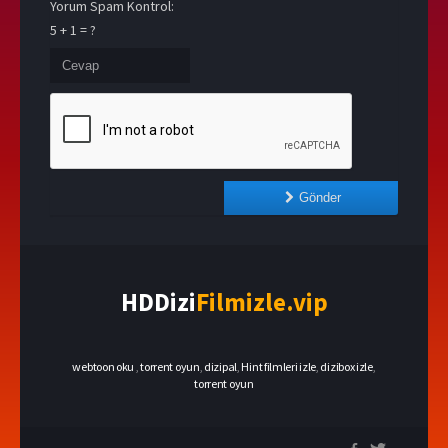
Yorum Spam Kontrol:
5 + 1 = ?
Gönder
HDDizi
Filmizle.vip
webtoon oku
,
torrent oyun
,
dizipal
,
Hint filmleri izle
,
dizibox izle
,
torrent oyun