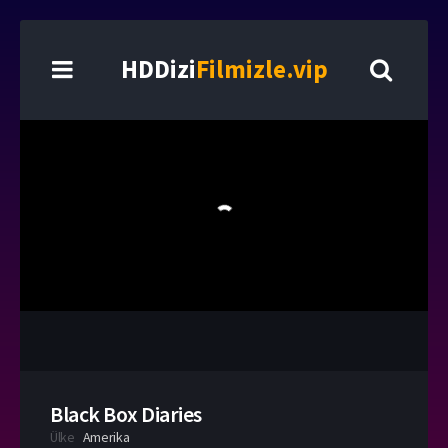
HDDizi
Filmizle.vip
Black Box Diaries
Ülke
Amerika