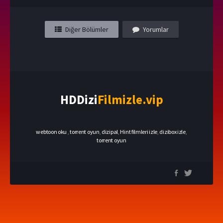
Diğer Bölümler
Yorumlar
HDDizi
Filmizle.vip
webtoon oku
,
torrent oyun
,
dizipal
,
Hint filmleri izle
,
dizibox izle
,
torrent oyun