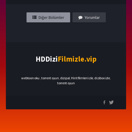
Diğer Bölümler
Yorumlar
HDDizi
Filmizle.vip
webtoon oku
,
torrent oyun
,
dizipal
,
Hint filmleri izle
,
dizibox izle
,
torrent oyun