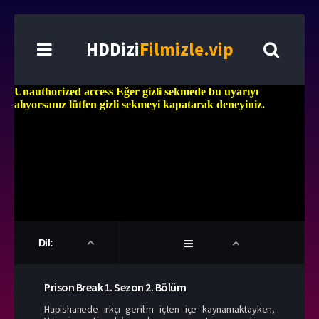
HDDizi
Filmizle.vip
Dil:
Prison Break
1. Sezon
2. Bölüm
Hapishanede ırkçı gerilim içten içe kaynamaktayken,