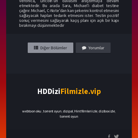
Veronica, Lincoln’un davasını araştırmaya devam
etmektedir. Bu arada Sara, Michael’ı diabet testine
çağırır. Michael, C-Note’dan kan şekerini kontrol etmesini
sağlayacak hapları tedarik etmesini ister. Testin pozitif
sonuç vermesini sağlayarak kaçış planı için açık bir kapı
bırakmayı düşünmektedir
Diğer Bölümler
Yorumlar
HDDizi
Filmizle.vip
webtoon oku
,
torrent oyun
,
dizipal
,
Hint filmleri izle
,
dizibox izle
,
torrent oyun