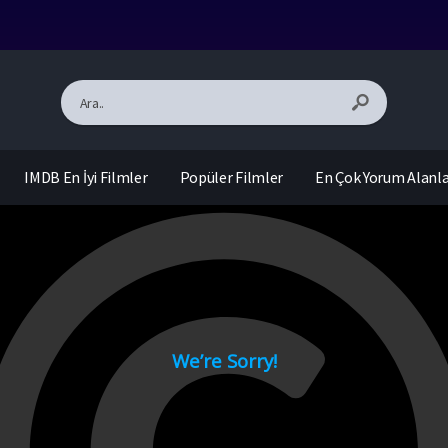
IMDB En İyi Filmler
Popüler Filmler
En Çok Yorum Alanl