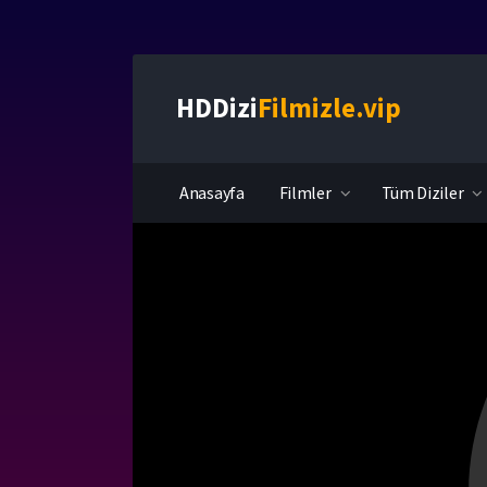
HDDizi
Filmizle.vip
Anasayfa
Filmler
Tüm Diziler