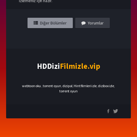
izlemeniz için hazır.
Diğer Bölümler
Yorumlar
HDDizi
Filmizle.vip
webtoon oku
,
torrent oyun
,
dizipal
,
Hint filmleri izle
,
dizibox izle
,
torrent oyun