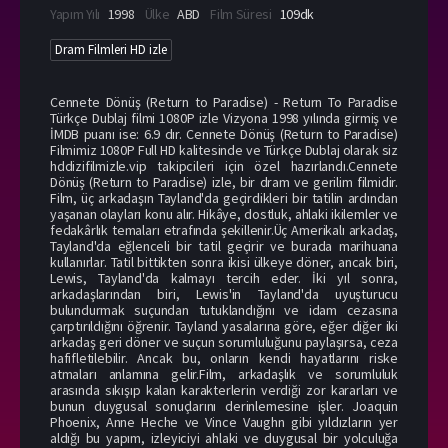
Yapım Yılı
1998
Ülke
ABD
Film Süresi
109dk
Dram Filmleri HD izle
Cennete Dönüş (Return to Paradise) - Return To Paradise
Türkçe Dublaj filmi 1080P izle Vizyona 1998 yılında girmiş ve
İMDB puanı ise: 6.9 dır. Cennete Dönüş (Return to Paradise)
Filmimiz 1080P Full HD kalitesinde ve Türkçe Dublaj olarak siz
hddizifilmizle.vip takipcileri için özel hazırlandı.Cennete
Dönüş (Return to Paradise) izle, bir dram ve gerilim filmidir.
Film, üç arkadaşın Tayland'da geçirdikleri bir tatilin ardından
yaşanan olayları konu alır. Hikâye, dostluk, ahlaki ikilemler ve
fedakârlık temaları etrafında şekillenir.Üç Amerikalı arkadaş,
Tayland'da eğlenceli bir tatil geçirir ve burada marihuana
kullanırlar. Tatil bittikten sonra ikisi ülkeye döner, ancak biri,
Lewis, Tayland'da kalmayı tercih eder. İki yıl sonra,
arkadaşlarından biri, Lewis'in Tayland'da uyuşturucu
bulundurmak suçundan tutuklandığını ve idam cezasına
çarptırıldığını öğrenir. Tayland yasalarına göre, eğer diğer iki
arkadaş geri döner ve suçun sorumluluğunu paylaşırsa, ceza
hafifletilebilir. Ancak bu, onların kendi hayatlarını riske
atmaları anlamına gelir.Film, arkadaşlık ve sorumluluk
arasında sıkışıp kalan karakterlerin verdiği zor kararları ve
bunun duygusal sonuçlarını derinlemesine işler. Joaquin
Phoenix, Anne Heche ve Vince Vaughn gibi yıldızların yer
aldığı bu yapım, izleyiciyi ahlaki ve duygusal bir yolculuğa