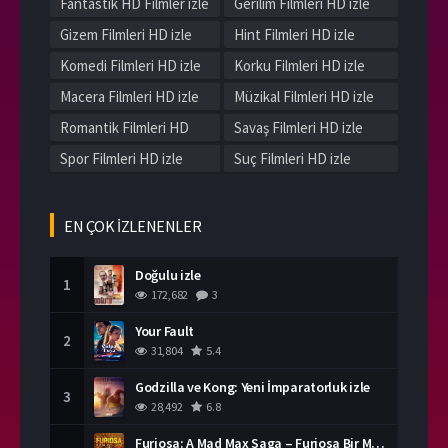
Fantastik HD Filmler izle
Gerilim Filmleri HD izle
Gizem Filmleri HD izle
Hint Filmleri HD izle
Komedi Filmleri HD izle
Korku Filmleri HD izle
Macera Filmleri HD izle
Müzikal Filmleri HD izle
Romantik Filmleri HD
Savaş Filmleri HD izle
izle
Spor Filmleri HD izle
Suç Filmleri HD izle
Tarih Filmleri HD izle
Western Filmleri HD izle
Yerli Filmleri HD izle
EN ÇOK İZLENENLER
Doğulu izle
1
172,682
3
Your Fault
2
31,804
5.4
Godzilla ve Kong: Yeni İmparatorluk izle
3
28,492
6.8
Furiosa: A Mad Max Saga – Furiosa Bir Mad Max Destanı