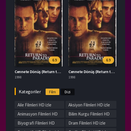
6.9
6.9
Cennete Dönüş (Return to Paradise) izle
Cennete Dönüş (Return to Paradise) izle
1998
1998
Kategoriler
Film
Dizi
Aile Filmleri HD izle
Aksiyon Filmleri HD izle
Animasyon Filmleri HD
Bilim Kurgu Filmleri HD
izle
izle
Biyografi Filmleri HD
Dram Filmleri HD izle
izle