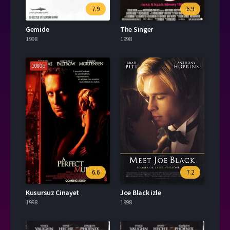
7.9
6.9
Gemide
The Singer
1998
1998
1080p
6.6
7.2
Kusursuz Cinayet
Joe Black izle
1998
1998