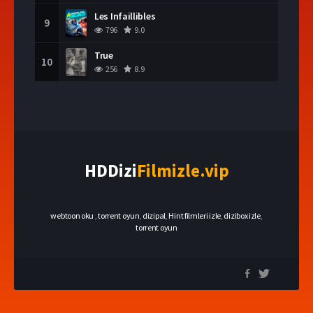
Les Infaillibles
9
796
9.0
True
10
256
8.9
HDDizi
Filmizle.vip
webtoon oku
,
torrent oyun
,
dizipal
,
Hint filmleri izle
,
dizibox izle
,
torrent oyun