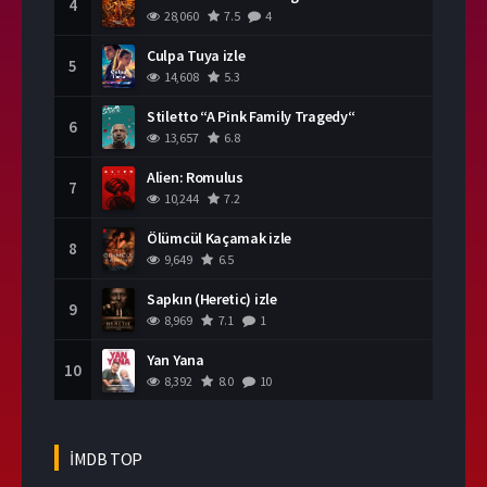
4
28,060
7.5
4
Culpa Tuya izle
5
14,608
5.3
Stiletto “A Pink Family Tragedy“
6
13,657
6.8
Alien: Romulus
7
10,244
7.2
Ölümcül Kaçamak izle
8
9,649
6.5
Sapkın (Heretic) izle
9
8,969
7.1
1
Yan Yana
10
8,392
8.0
10
İMDB TOP