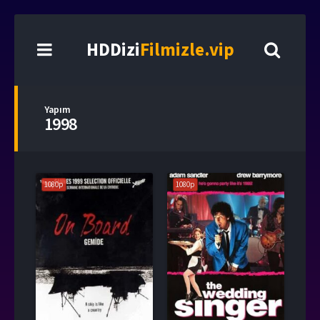
HDDizi
Filmizle.vip
Yapım
1998
1080p
1080p