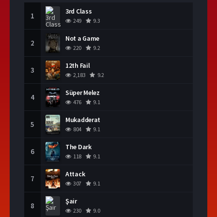
3rd Class
1
249
9.3
Not a Game
2
220
9.2
12th Fail
3
2,183
9.2
Süper Melez
4
476
9.1
Mukadderat
5
804
9.1
The Dark
6
118
9.1
Attack
7
307
9.1
Şair
8
230
9.0