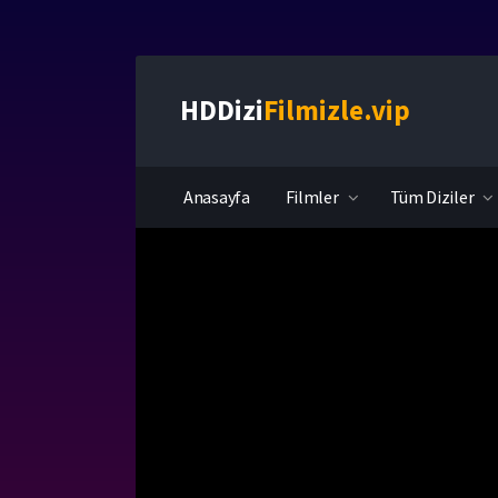
HDDizi
Filmizle.vip
Anasayfa
Filmler
Tüm Diziler