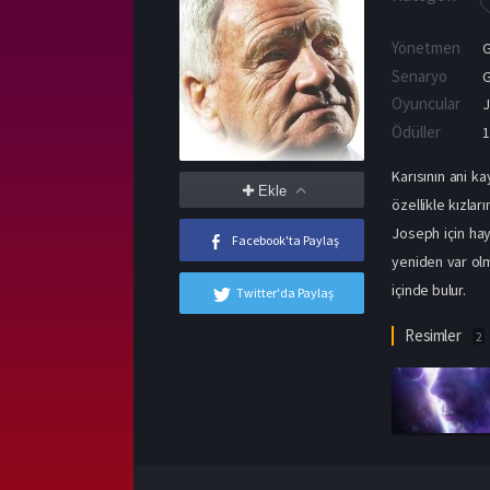
Yönetmen
G
Senaryo
G
Oyuncular
Ödüller
1
Karısının ani k
Ekle
özellikle kızla
Joseph için hay
Facebook'ta Paylaş
yeniden var olm
içinde bulur.
Twitter'da Paylaş
Resimler
2