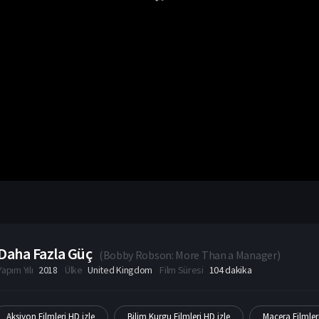
Daha Fazla Güç
(
Bobby Robson: More Than a Manager
)
Yapım Yılı
2018
Ülke
United Kingdom
Film Süresi
104 dakika
Aksiyon Filmleri HD izle
Bilim Kurgu Filmleri HD izle
Macera Filmler