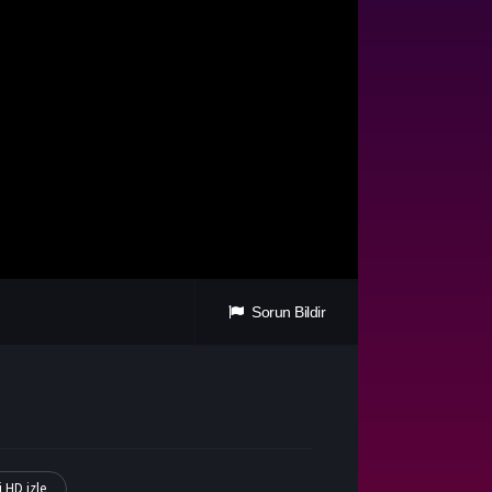
Sorun Bildir
i HD izle