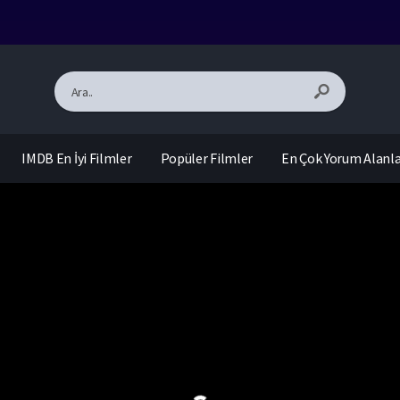
IMDB En İyi Filmler
Popüler Filmler
En Çok Yorum Alanl