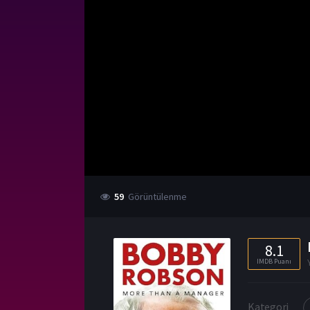
59
Görüntülenme
8.1
IMDB Puanı
Kategori