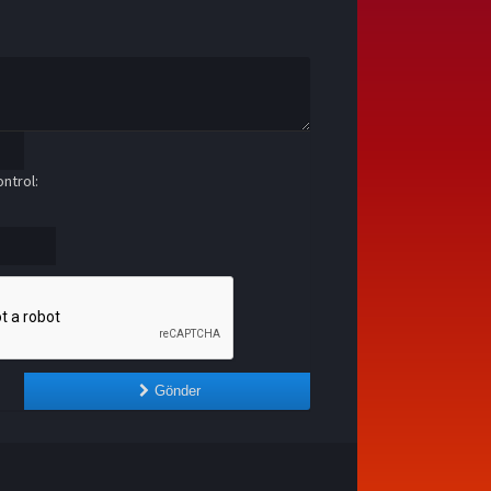
ntrol:
Gönder