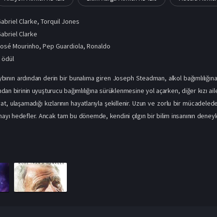
abriel Clarke
,
Torquil Jones
abriel Clarke
José Mourinho
,
Pep Guardiola
,
Ronaldo
 ödül
aybının ardından derin bir bunalıma giren Joseph Steadman, alkol bağımlılığına 
rından birinin uyuşturucu bağımlılığına sürüklenmesine yol açarken, diğer kızı a
at, ulaşamadığı kızlarının hayatlarıyla şekillenir. Uzun ve zorlu bir mücadeled
ayı hedefler. Ancak tam bu dönemde, kendini çılgın bir bilim insanının deney