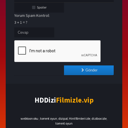
Spoiler
Yorum Spam Kontrol:
3 + 1 = ?
Gönder
HDDizi
Filmizle.vip
webtoon oku
,
torrent oyun
,
dizipal
,
Hint filmleri izle
,
dizibox izle
,
torrent oyun