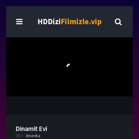
HDDizi
Filmizle.vip
Dinamit Evi
Ülke
Amerika