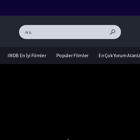
IMDB En İyi Filmler
Popüler Filmler
En Çok Yorum Alanl