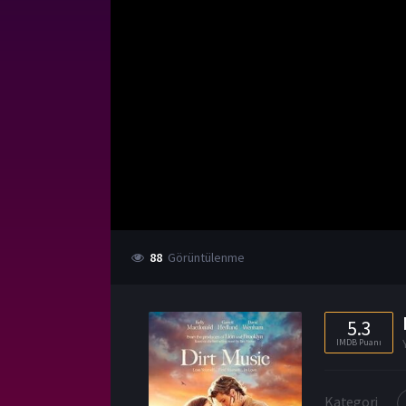
88
Görüntülenme
5.3
IMDB Puanı
Kategori