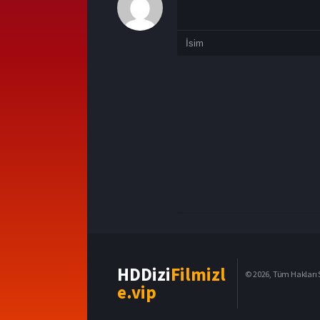
HDDizi
Filmizl
© 2026, Tüm Hakları S
e.vip