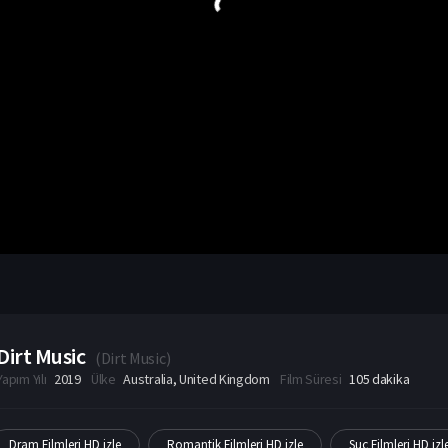
Dirt Music
(
Dirt Music
)
Yapım Yılı
2019
Ülke
Australia
,
United Kingdom
Film Süresi
105 dakika
Dram Filmleri HD izle
Romantik Filmleri HD izle
Suç Filmleri HD izl