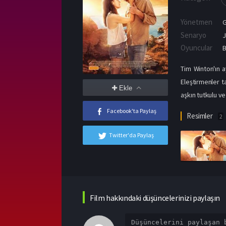
Yönetmen
Senaryo
J
Oyuncular
Tim Winton'ın a
Eleştirmenler t
Ekle
aşkın tutkulu ve 
Facebook'ta Paylaş
Resimler
2
Twitter'da Paylaş
Film hakkındaki düşüncelerinizi paylaşın