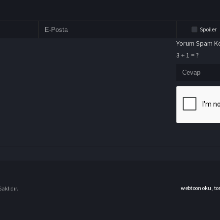
Spoiler
Yorum Spam Ko
3 + 1 = ?
webtoon oku
,
to
aklıdır.