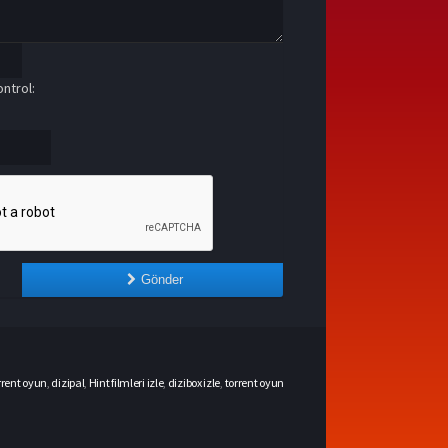
ntrol:
Gönder
rrent oyun
,
dizipal
,
Hint filmleri izle
,
dizibox izle
,
torrent oyun