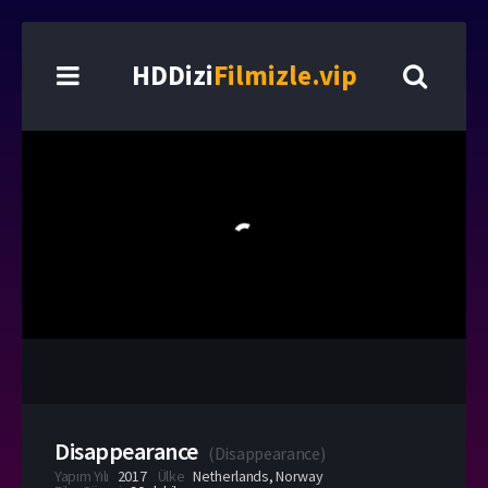
HDDizi
Filmizle.vip
Disappearance
(
Disappearance
)
Yapım Yılı
2017
Ülke
Netherlands
,
Norway