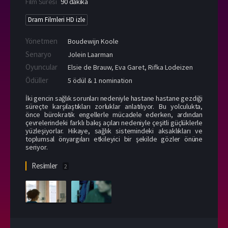
Film Süresi
90 dakika
Dram Filmleri HD izle
Yönetmen
Boudewijn Koole
Senaryo
Jolein Laarman
Oyuncular
Elsie de Brauw
,
Eva Garet
,
Rifka Lodeizen
Ödüller
5 ödül & 1 nomination
İki gencin sağlık sorunları nedeniyle hastane hastane gezdiği
süreçte karşılaştıkları zorluklar anlatılıyor. Bu yolculukta,
önce bürokratik engellerle mücadele ederken, ardından
çevrelerindeki farklı bakış açıları nedeniyle çeşitli güçlüklerle
yüzleşiyorlar. Hikaye, sağlık sistemindeki aksaklıkları ve
toplumsal önyargıları etkileyici bir şekilde gözler önüne
seriyor.
Resimler
2