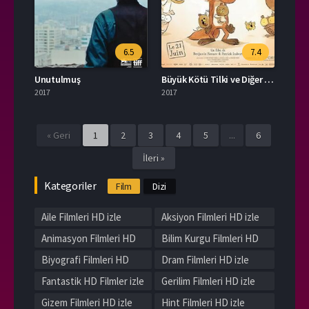
6.5
7.4
Unutulmuş
Büyük Kötü Tilki ve Diğer Masallar
2017
2017
« Geri
1
2
3
4
5
...
6
İleri »
Kategoriler
Film
Dizi
Aile Filmleri HD izle
Aksiyon Filmleri HD izle
Animasyon Filmleri HD
Bilim Kurgu Filmleri HD
izle
izle
Biyografi Filmleri HD
Dram Filmleri HD izle
izle
Fantastik HD Filmler izle
Gerilim Filmleri HD izle
Gizem Filmleri HD izle
Hint Filmleri HD izle