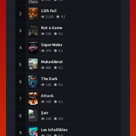
12th Fail
2
2,181
9.2
Not a Game
3
218
9.2
Süper Melez
4
474
9.1
Mukadderat
5
803
9.1
The Dark
6
116
9.1
Attack
7
305
9.1
Şair
8
228
9.0
Les Infaillibles
9
794
9.0