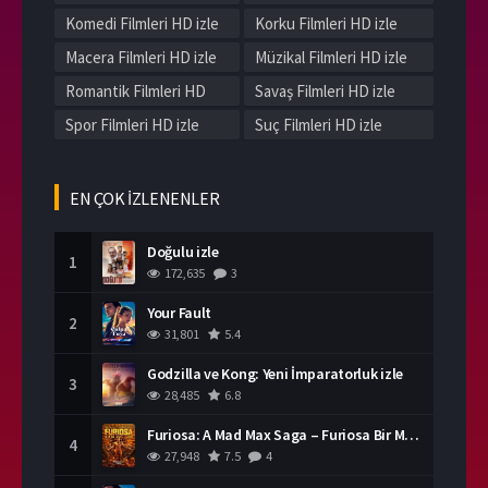
Komedi Filmleri HD izle
Korku Filmleri HD izle
Macera Filmleri HD izle
Müzikal Filmleri HD izle
Romantik Filmleri HD
Savaş Filmleri HD izle
izle
Spor Filmleri HD izle
Suç Filmleri HD izle
Tarih Filmleri HD izle
Western Filmleri HD izle
Yerli Filmleri HD izle
EN ÇOK İZLENENLER
Doğulu izle
1
172,635
3
Your Fault
2
31,801
5.4
Godzilla ve Kong: Yeni İmparatorluk izle
3
28,485
6.8
Furiosa: A Mad Max Saga – Furiosa Bir Mad Max Destanı
4
27,948
7.5
4