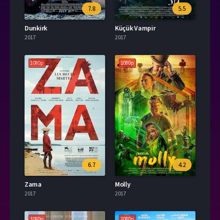
7.8
5.5
Dunkirk
Küçük Vampir
2017
2017
1080p
1080p
6.7
4.2
Zama
Molly
2017
2017
1080p
1080p