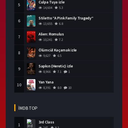
Culpa Tuya izle
5
14,604
5.3
Stiletto “A Pink Family Tragedy“
6
13,655
6.8
Alien: Romulus
7
10,241
7.2
Ölümcül Kaçamak izle
8
9,627
6.5
Sapkın (Heretic) izle
9
8,966
7.1
1
Yan Yana
10
8,391
8.0
10
İMDB TOP
3rd Class
1
247
9.3