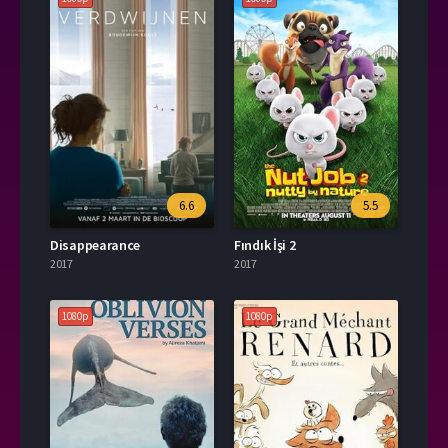
6.6
5.5
Disappearance
Fındık İşi 2
2017
2017
1080p
1080p