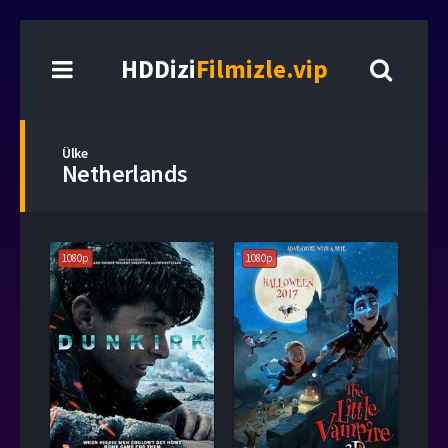
HDDizi
Filmizle.vip
Ülke
Netherlands
1080p
1080p