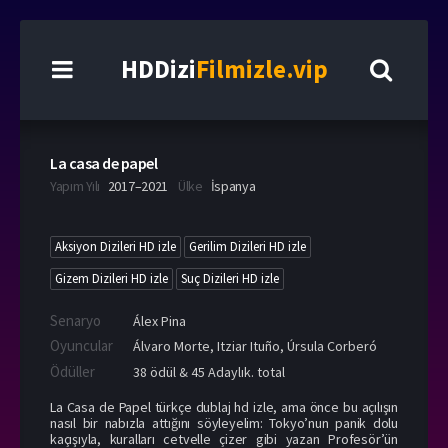
HDDizi
Filmizle.vip
La casa de papel
Yapım Yılı
2017–2021
Ülke
İspanya
Aksiyon Dizileri HD izle
Gerilim Dizileri HD izle
Gizem Dizileri HD izle
Suç Dizileri HD izle
Senaryo
Álex Pina
Oyuncular
Álvaro Morte
,
Itziar Ituño
,
Úrsula Corberó
Ödüller
38 ödül & 45 Adaylık. total
La Casa de Papel türkçe dublaj hd izle, ama önce bu açılışın
nasıl bir nabızla attığını söyleyelim: Tokyo’nun panik dolu
kaçışıyla, kuralları cetvelle çizer gibi yazan Profesör’ün