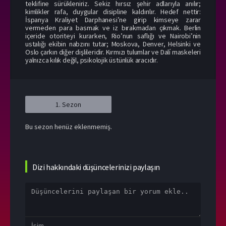
teklifine sürükleniriz. Sekiz hırsız şehir adlarıyla anılır;
kimlikler rafa, duygular disipline kaldırılır. Hedef nettir:
İspanya Kraliyet Darphanesi’ne girip kimseye zarar
vermeden para basmak ve iz bırakmadan çıkmak. Berlin
içeride otoriteyi kurarken, Rio’nun saflığı ve Nairobi’nin
ustalığı ekibin nabzını tutar; Moskova, Denver, Helsinki ve
Oslo çarkın diğer dişlileridir. Kırmızı tulumlar ve Dalí maskeleri
yalnızca kılık değil, psikolojik üstünlük aracıdır.
1. Sezon
Bu sezon henüz eklenmemiş.
Dizi hakkındaki düşüncelerinizi paylaşın