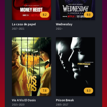
8.2
8.0
La casa de papel
Wednesday
2017–2021
2022–
7.8
8.3
Vis A Vis El Oasis
Prison Break
2015–2020
2005–2017