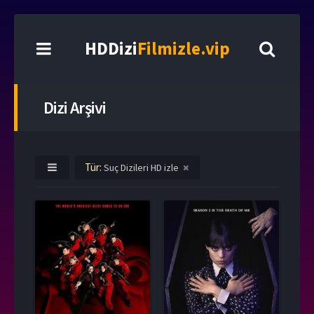
HDDizi
Filmizle.vip
Dizi Arşivi
Tür:
Suç Dizileri HD izle