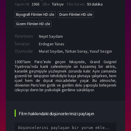
Yapım Yılı
1968
Ülke
Türkiye
Film Süresi
93 dakika
Biyografi Filmleri HD izle
Dram Filmleri HD izle
Gizem Filmleri HD izle
Yönetmen
Nejat Saydam
Senaryo
Erdogan Tünas
Oyuncular
Murat Soydan
,
Türkan Soray
,
Yusuf Sezgin
1930’ların Paris’inde geçen hikayede, Grand Guignol
Tiyatrosu’nda kanlı sahneleriyle ün kazanmış bir aktris,
karanlık geçmişiyle yüzleşmek zorunda kalır. Aynı zamanda
gizemli bir takipçinin tehdidiyle başa çıkmaya çalışırken, hem
içsel hem de dışsal mücadeleler yaşar. Bu atmosfer,
dönemin Paris’inin gotik ve gerilim dolu yapısıyla birleşerek
izleyiciyi derin bir psikolojik gerilime sürüklüyor.
Film hakkındaki düşüncelerinizi paylaşın