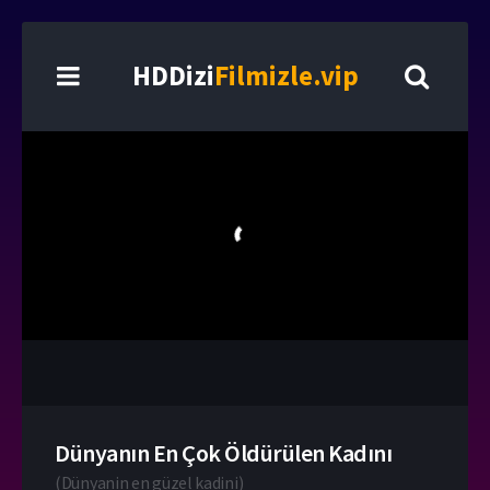
HDDizi
Filmizle.vip
Dünyanın En Çok Öldürülen Kadını
(
Dünyanin en güzel kadini
)