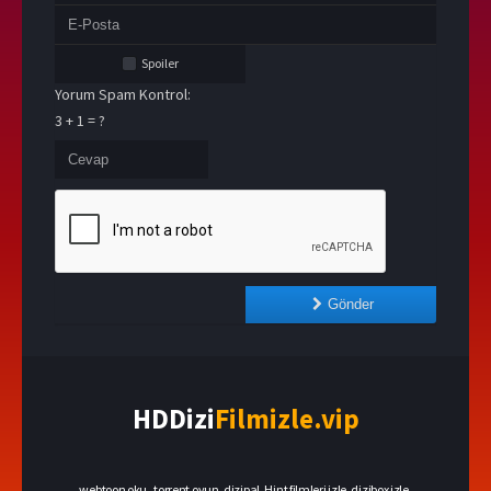
Spoiler
Yorum Spam Kontrol:
3 + 1 = ?
Gönder
HDDizi
Filmizle.vip
webtoon oku
,
torrent oyun
,
dizipal
,
Hint filmleri izle
,
dizibox izle
,