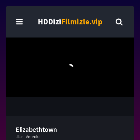
HDDizi
Filmizle.vip
Elizabethtown
Ülke
Amerika