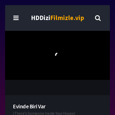
HDDizi
Filmizle.vip
Evinde Biri Var
(
There's Someone Inside Your House
)