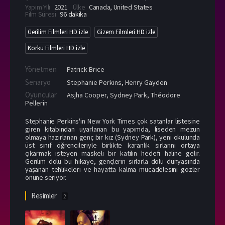
Yapım Yılı
2021
Ülke
Canada
,
United States
Film Süresi
96 dakika
Gerilim Filmleri HD izle
Gizem Filmleri HD izle
Korku Filmleri HD izle
Yönetmen
Patrick Brice
Senaryo
Stephanie Perkins, Henry Gayden
Oyuncular
Asjha Cooper
,
Sydney Park
,
Théodore
Pellerin
Stephanie Perkins'in New York Times çok satanlar listesine
giren kitabından uyarlanan bu yapımda, liseden mezun
olmaya hazırlanan genç bir kız (Sydney Park), yeni okulunda
üst sınıf öğrencileriyle birlikte karanlık sırlarını ortaya
çıkarmak isteyen maskeli bir katilin hedefi haline gelir.
Gerilim dolu bu hikaye, gençlerin sırlarla dolu dünyasında
yaşanan tehlikeleri ve hayatta kalma mücadelesini gözler
önüne seriyor.
Resimler
2