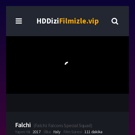
HDDizi
Filmizle.vip
Falchi
(
Falchi: Falcons Special Squad
)
Yapım Yılı
2017
Ülke
Italy
Film Süresi
111 dakika