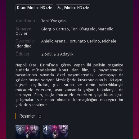
Dram Filmleri HD izle
Suç Filmleri HD izle
Yönetmen
Toni D'Angelo
Senaryo
Giorgio Caruso, Toni D'Angelo, Marcello
Olivieri
Oyuncular
Aniello Arena
,
Fortunato Cerlino
,
Michele
Riondino
Ödüller
2 ödül & 3 Adaylık.
Napoli Özel Birimi’nde görev yapan iki polisin organize
suçlarla mücadelesini konu alan film, iş hayatlarındaki
başarılarının yanında özel yaşamlarındaki karmaşayı da
gözler önüne seriyor. Mesleğinde kusursuz olan bu iki ajan,
kişisel zayıflıkları, gizli sırları ve derin yalnızlıklarıyla
mücadele ederken, aynı zamanda yoğun tutkularıyla da
sınanıyor. Film, suçla mücadele ederken yaşadıkları içsel
çatışmaları ve insan olmanın karmaşıklığını etkileyici bir
şekilde yansıtıyor.
Resimler
2