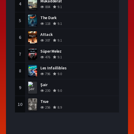
Mukadderat
4
804
9.1
The Dark
5
118
9.1
Attack
6
307
9.1
Süper Melez
7
476
9.1
Les Infaillibles
8
796
9.0
Şair
9
230
9.0
True
10
256
8.9