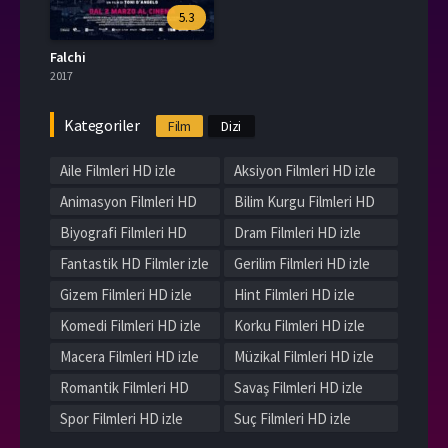
5.3
Falchi
2017
Kategoriler
Film
Dizi
Aile Filmleri HD izle
Aksiyon Filmleri HD izle
Animasyon Filmleri HD
Bilim Kurgu Filmleri HD
izle
izle
Biyografi Filmleri HD
Dram Filmleri HD izle
izle
Fantastik HD Filmler izle
Gerilim Filmleri HD izle
Gizem Filmleri HD izle
Hint Filmleri HD izle
Komedi Filmleri HD izle
Korku Filmleri HD izle
Macera Filmleri HD izle
Müzikal Filmleri HD izle
Romantik Filmleri HD
Savaş Filmleri HD izle
izle
Spor Filmleri HD izle
Suç Filmleri HD izle