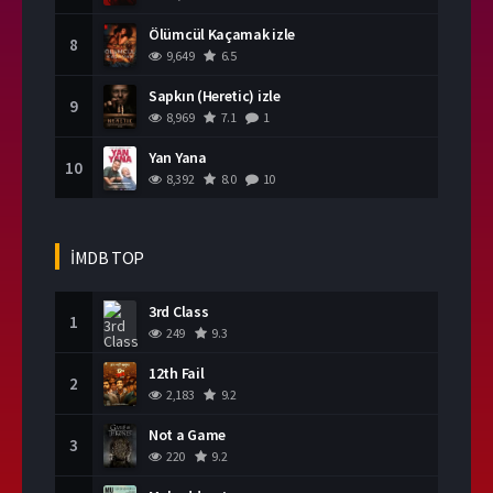
Ölümcül Kaçamak izle
8
9,649
6.5
Sapkın (Heretic) izle
9
8,969
7.1
1
Yan Yana
10
8,392
8.0
10
İMDB TOP
3rd Class
1
249
9.3
12th Fail
2
2,183
9.2
Not a Game
3
220
9.2