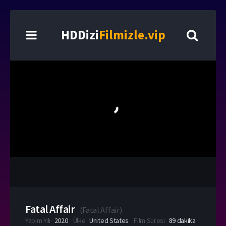
HDDizi
Filmizle.vip
Fatal Affair
(
Fatal Affair
)
Yapım Yılı
2020
Ülke
United States
Film Süresi
89 dakika