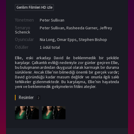
Gerilim Filmleri HD izle
Yönetmen
Peter Sullivan
Senaryo
Peter Sullivan, Rasheeda Garner, Jeffrey
Schenck
Oyuncular
Nia Long
,
Omar Epps
,
Stephen Bishop
Ödüller
1 ödül total
Ellie, eski arkadaşı David ile beklenmedik bir şekilde
karşılaşır. Çalkantılı evliliği nedeniyle zor günler geçiren Ellie,
bu buluşmanın ardından duygusal olarak karmaşık bir duruma
sürüklenir. Ancak Ellie’nin bilmediği önemli bir gerçek vardır;
David göründüğü kadar masum değildir ve onunla ilgili saklı
tehlikeler gizlenmektedir. Bu karşılaşma, Ellie’nin hayatında
yeni ve beklenmedik gelişmelerin fitilini ateşler.
Resimler
2