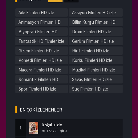
Aile Filmleri HD izle
Aksiyon Filmleri HD izle
Animasyon Filmleri HD
Bilim Kurgu Filmleri HD
izle
izle
Biyografi Filmleri HD
Dram Filmleri HD izle
izle
Fantastik HD Filmler izle
Gerilim Filmleri HD izle
Gizem Filmleri HD izle
Hint Filmleri HD izle
Komedi Filmleri HD izle
Korku Filmleri HD izle
Macera Filmleri HD izle
Müzikal Filmleri HD izle
Romantik Filmleri HD
Savaş Filmleri HD izle
izle
Spor Filmleri HD izle
Suç Filmleri HD izle
Tarih Filmleri HD izle
Western Filmleri HD izle
Yerli Filmleri HD izle
EN ÇOK İZLENENLER
Doğulu izle
1
172,727
3