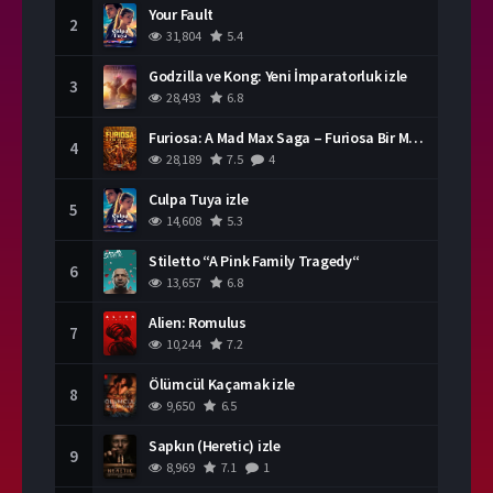
Your Fault
2
31,804
5.4
Godzilla ve Kong: Yeni İmparatorluk izle
3
28,493
6.8
Furiosa: A Mad Max Saga – Furiosa Bir Mad Max Destanı
4
28,189
7.5
4
Culpa Tuya izle
5
14,608
5.3
Stiletto “A Pink Family Tragedy“
6
13,657
6.8
Alien: Romulus
7
10,244
7.2
Ölümcül Kaçamak izle
8
9,650
6.5
Sapkın (Heretic) izle
9
8,969
7.1
1