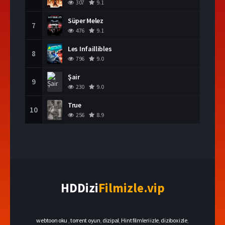
307
9.1
Süper Melez
7
476
9.1
Les Infaillibles
8
796
9.0
Şair
9
230
9.0
True
10
256
8.9
HDDizi
Filmizle.vip
webtoon oku
,
torrent oyun
,
dizipal
,
Hint filmleri izle
,
dizibox izle
,