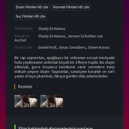
Dram Filmleri HD izle
Komedi Filmleri HD izle
Suç Filmleri HD izle
Yönetmen
Shady El-Hamus
Senaryo
Shady El-Hamus, Jeroen Scholten van
Aschat
Oyuncular
Daniël Kolf
,
Jonas Smulders
,
Sinem Kavus
Bir rap süperstarı, aşağılayıcı bir videonun sosyal medyada
hızla yayılmasının ardından büyük bir öfkeye kapılır. Bu olayın
etkisiyle, gece boyunca kendisine zarar verenlere karşı
intikam peşine düşer. Yaşananlar, sanatçının karanlık ve sert
yanını ortaya çıkarırken, hikaye gerilim dolu anlarla ilerler.
Resimler
2
Film hakkındaki düşüncelerinizi paylaşın