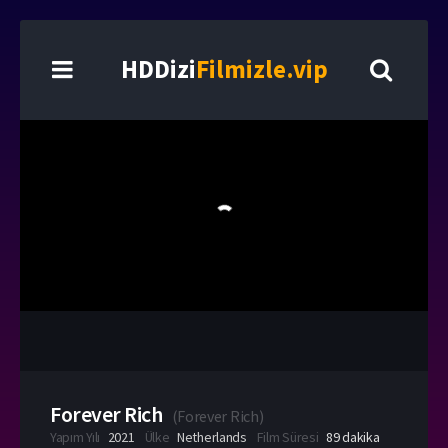
HDDizi
Filmizle.vip
Forever Rich
(
Forever Rich
)
Yapım Yılı
2021
Ülke
Netherlands
Film Süresi
89 dakika