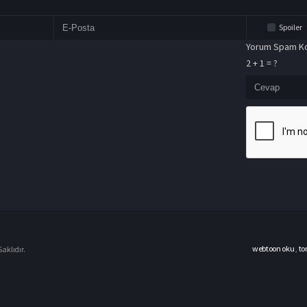
Spoiler
Yorum Spam Ko
2 + 1 = ?
webtoon oku
,
to
aklıdır.