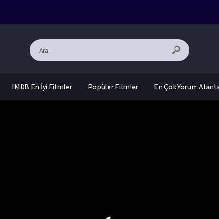
IMDB En İyi Filmler
Popüler Filmler
En Çok Yorum Alanl