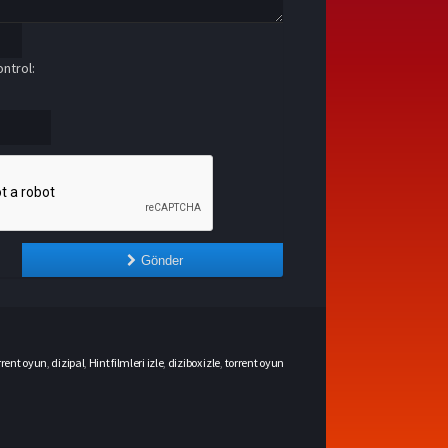
ntrol:
Gönder
rrent oyun
,
dizipal
,
Hint filmleri izle
,
dizibox izle
,
torrent oyun