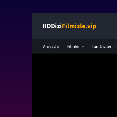
HDDizi
Filmizle.vip
Anasayfa
Filmler
Tüm Diziler