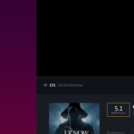
151
Görüntülenme
5.1
IMDB Puanı
Kategori