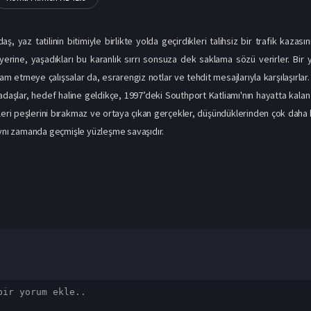
ş, yaz tatilinin bitimiyle birlikte yolda geçirdikleri talihsiz bir trafik kazas
rine, yaşadıkları bu karanlık sırrı sonsuza dek saklama sözü verirler. Bir 
am etmeye çalışsalar da, esrarengiz notlar ve tehdit mesajlarıyla karşılaşırlar
adaşlar, hedef haline geldikçe, 1997’deki Southport Katliamı'nın hayatta kalan 
eri peşlerini bırakmaz ve ortaya çıkan gerçekler, düşündüklerinden çok daha 
aynı zamanda geçmişle yüzleşme savaşıdır.