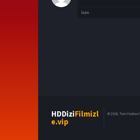
HDDizi
Filmizl
© 2026, Tüm Hakları S
e.vip