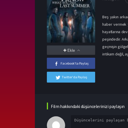
Beş yakın arkada
haber vermek ye
hayatlarına dev
peşindedir. Ark
geçmişin gölgel
Ekle
intikam değil, 
Facebook'ta Paylaş
Twitter'da Paylaş
Film hakkındaki düşüncelerinizi paylaşın