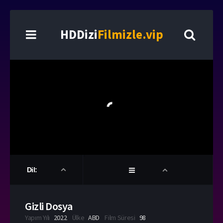
HDDizi
Filmizle.vip
Dil:
Gizli Dosya
Yapım Yılı
2022
Ülke
ABD
Film Süresi
98