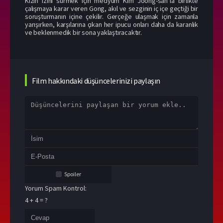
Kızın izini sürmek için medyum Kim Joong-san’la birlikte
çalışmaya karar veren Gong, akıl ve sezginin iç içe geçtiği bir
soruşturmanın içine çekilir. Gerçeğe ulaşmak için zamanla
yarışırken, karşılarına çıkan her ipucu onları daha da karanlık
ve beklenmedik bir sona yaklaştıracaktır.
Film hakkındaki düşüncelerinizi paylaşın
Spoiler
Yorum Spam Kontrol:
4 + 4 = ?