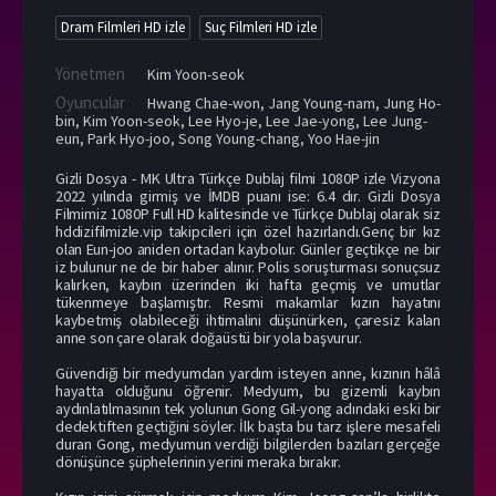
Dram Filmleri HD izle
Suç Filmleri HD izle
Yönetmen
Kim Yoon-seok
Oyuncular
Hwang Chae-won
,
Jang Young-nam
,
Jung Ho-
bin
,
Kim Yoon-seok
,
Lee Hyo-je
,
Lee Jae-yong
,
Lee Jung-
eun
,
Park Hyo-joo
,
Song Young-chang
,
Yoo Hae-jin
Gizli Dosya - MK Ultra Türkçe Dublaj filmi 1080P izle Vizyona
2022 yılında girmiş ve İMDB puanı ise: 6.4 dır. Gizli Dosya
Filmimiz 1080P Full HD kalitesinde ve Türkçe Dublaj olarak siz
hddizifilmizle.vip takipcileri için özel hazırlandı.Genç bir kız
olan Eun-joo aniden ortadan kaybolur. Günler geçtikçe ne bir
iz bulunur ne de bir haber alınır. Polis soruşturması sonuçsuz
kalırken, kaybın üzerinden iki hafta geçmiş ve umutlar
tükenmeye başlamıştır. Resmi makamlar kızın hayatını
kaybetmiş olabileceği ihtimalini düşünürken, çaresiz kalan
anne son çare olarak doğaüstü bir yola başvurur.
Güvendiği bir medyumdan yardım isteyen anne, kızının hâlâ
hayatta olduğunu öğrenir. Medyum, bu gizemli kaybın
aydınlatılmasının tek yolunun Gong Gil-yong adındaki eski bir
dedektiften geçtiğini söyler. İlk başta bu tarz işlere mesafeli
duran Gong, medyumun verdiği bilgilerden bazıları gerçeğe
dönüşünce şüphelerinin yerini meraka bırakır.