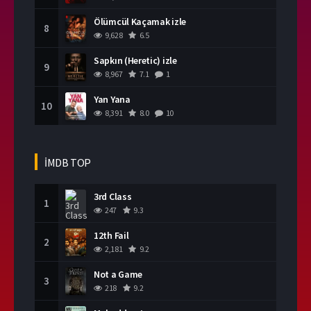
Ölümcül Kaçamak izle
8
9,628
6.5
Sapkın (Heretic) izle
9
8,967
7.1
1
Yan Yana
10
8,391
8.0
10
İMDB TOP
3rd Class
1
247
9.3
12th Fail
2
2,181
9.2
Not a Game
3
218
9.2