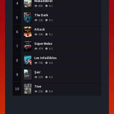
Mukadderat
4
803
9.1
The Dark
5
116
9.1
Attack
6
306
9.1
Süper Melez
7
474
9.1
Les Infaillibles
8
795
9.0
Şair
9
229
9.0
True
10
255
8.9