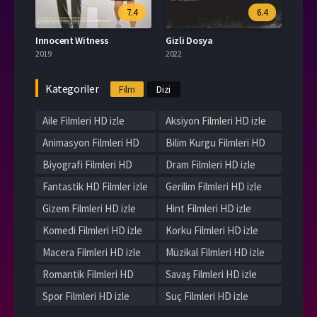
7.4
6.4
Innocent Witness
Gizli Dosya
2019
2022
Kategoriler
Film
Dizi
Aile Filmleri HD izle
Aksiyon Filmleri HD izle
Animasyon Filmleri HD
Bilim Kurgu Filmleri HD
izle
izle
Biyografi Filmleri HD
Dram Filmleri HD izle
izle
Fantastik HD Filmler izle
Gerilim Filmleri HD izle
Gizem Filmleri HD izle
Hint Filmleri HD izle
Komedi Filmleri HD izle
Korku Filmleri HD izle
Macera Filmleri HD izle
Müzikal Filmleri HD izle
Romantik Filmleri HD
Savaş Filmleri HD izle
izle
Spor Filmleri HD izle
Suç Filmleri HD izle