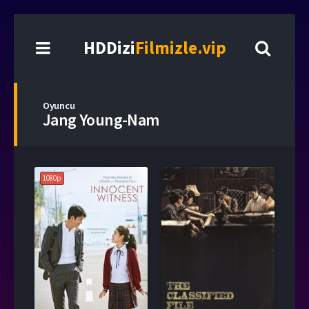
HDDizi
Filmizle.vip
Oyuncu
Jang Young-Nam
1080p