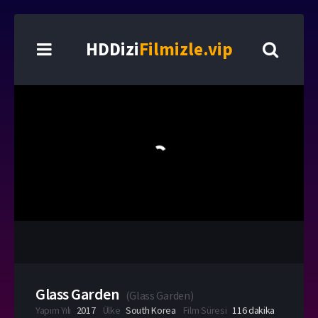
HDDizi
Filmizle.vip
Glass Garden
(
Glass Garden
)
Yapım Yılı
2017
Ülke
South Korea
Film Süresi
116 dakika