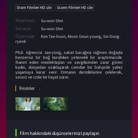
Dram Filmleri HD izle
Gizem Filmleri HD izle
Yönetmen
Su-won Shin
Senaryo
Su-won Shin
Oyuncular
Kim Tae-hoon
,
Moon Geun-young
,
Sin Dong-
ryeok
Ph.D. öğrencisi Jae-yong, sakat bacağına rağmen doğayla
benzersiz bir bağ kurabilen yetenekli bir araştırmacıdır.
İhanet eden meslektaşları ve sevgilisinden zarar gören
kadın, dünyadan uzaklaşarak camdan bir bahçede yalnız
yaşamaya karar verir. Ormanın derinliklerine çekilerek,
sessiz ve izole bir hayat sürer.
Resimler
2
Film hakkındaki düşüncelerinizi paylaşın