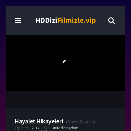
HDDizi
Filmizle.vip
Hayalet Hikayeleri
(
Ghost Stories
)
Yapım Yılı
2017
Ülke
United Kingdom