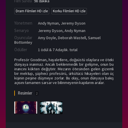
Film Süresi
98 dakika
Dram Filmleri HD izle
Korku Filmleri HD izle
Yönetmen
Andy Nyman
,
Jeremy Dyson
Senaryo
Jeremy Dyson, Andy Nyman
Oyuncular
Amy Doyle
,
Deborah Wastell
,
Samuel
Bottomley
Ödüller
1 ödül & 7 Adaylık. total
Profesör Goodman, hayaletlere, doğaüstü olaylara ve öteki
dünyaya inanmaz. Ancak beklenmedik bir gelişme, onun bu
inancını kökten değiştirir. Mezarın ötesinden gelen gizemli
bir mektup, şüpheci profesörü, ürkütücü hikayeleri olan üç
kişinin peşine düşmeye zorlar. Bu olay, onun dünyaya bakış
açısını tamamen sarsar ve bilinmeyenin kapılarını aralar.
Resimler
2