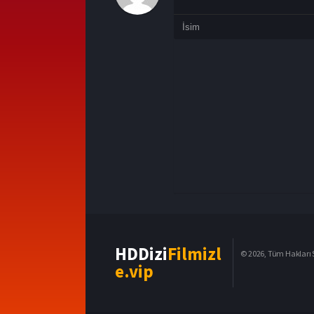
HDDizi
Filmizl
© 2026, Tüm Hakları S
e.vip