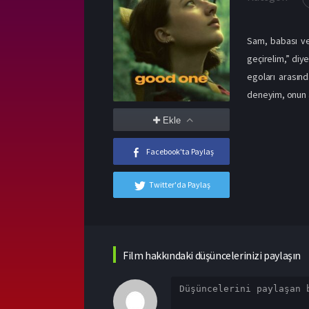
Sam, babası ve 
geçirelim,” diy
egoları arasınd
deneyim, onun ai
Ekle
Facebook'ta Paylaş
Twitter'da Paylaş
Film hakkındaki düşüncelerinizi paylaşın