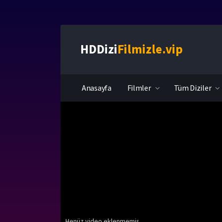
HDDizi
Filmizle.vip
Anasayfa
Filmler
Tüm Diziler
Henüz video eklenmemiş.