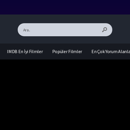
IMDB En İyi Filmler
Popüler Filmler
En Çok Yorum Alanl