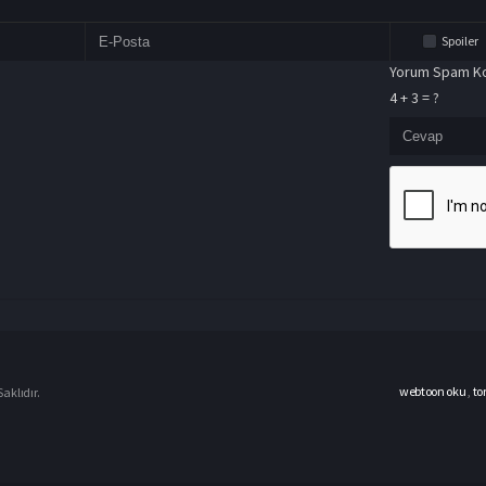
Spoiler
Yorum Spam Ko
4 + 3 = ?
webtoon oku
,
to
aklıdır.