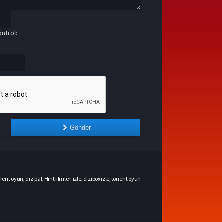
ntrol:
Gönder
rrent oyun
,
dizipal
,
Hint filmleri izle
,
dizibox izle
,
torrent oyun