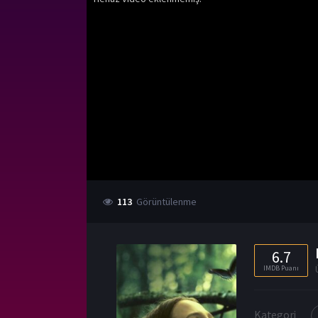
113
Görüntülenme
6.7
IMDB Puanı
Kategori