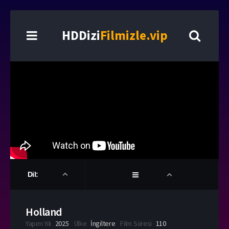
HDDizi
Filmizle.vip
Dil:
Holland
Yapım Yılı
2025
Ülke
İngiltere
Film Süresi
110