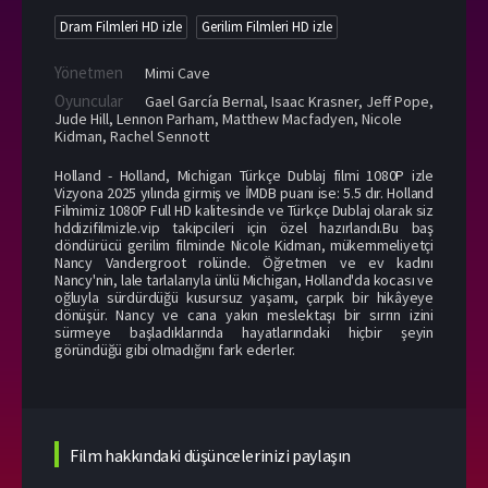
Dram Filmleri HD izle
Gerilim Filmleri HD izle
Yönetmen
Mimi Cave
Oyuncular
Gael García Bernal
,
Isaac Krasner
,
Jeff Pope
,
Jude Hill
,
Lennon Parham
,
Matthew Macfadyen
,
Nicole
Kidman
,
Rachel Sennott
Holland - Holland, Michigan Türkçe Dublaj filmi 1080P izle
Vizyona 2025 yılında girmiş ve İMDB puanı ise: 5.5 dır. Holland
Filmimiz 1080P Full HD kalitesinde ve Türkçe Dublaj olarak siz
hddizifilmizle.vip takipcileri için özel hazırlandı.Bu baş
döndürücü gerilim filminde Nicole Kidman, mükemmeliyetçi
Nancy Vandergroot rolünde. Öğretmen ve ev kadını
Nancy'nin, lale tarlalarıyla ünlü Michigan, Holland'da kocası ve
oğluyla sürdürdüğü kusursuz yaşamı, çarpık bir hikâyeye
dönüşür. Nancy ve cana yakın meslektaşı bir sırrın izini
sürmeye başladıklarında hayatlarındaki hiçbir şeyin
göründüğü gibi olmadığını fark ederler.
Film hakkındaki düşüncelerinizi paylaşın