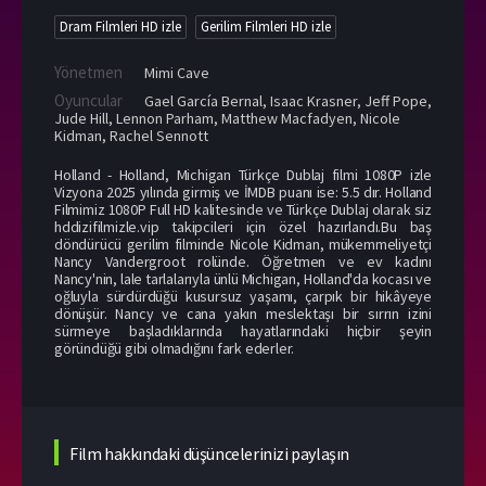
Dram Filmleri HD izle
Gerilim Filmleri HD izle
Yönetmen
Mimi Cave
Oyuncular
Gael García Bernal
,
Isaac Krasner
,
Jeff Pope
,
Jude Hill
,
Lennon Parham
,
Matthew Macfadyen
,
Nicole
Kidman
,
Rachel Sennott
Holland - Holland, Michigan Türkçe Dublaj filmi 1080P izle
Vizyona 2025 yılında girmiş ve İMDB puanı ise: 5.5 dır. Holland
Filmimiz 1080P Full HD kalitesinde ve Türkçe Dublaj olarak siz
hddizifilmizle.vip takipcileri için özel hazırlandı.Bu baş
döndürücü gerilim filminde Nicole Kidman, mükemmeliyetçi
Nancy Vandergroot rolünde. Öğretmen ve ev kadını
Nancy'nin, lale tarlalarıyla ünlü Michigan, Holland'da kocası ve
oğluyla sürdürdüğü kusursuz yaşamı, çarpık bir hikâyeye
dönüşür. Nancy ve cana yakın meslektaşı bir sırrın izini
sürmeye başladıklarında hayatlarındaki hiçbir şeyin
göründüğü gibi olmadığını fark ederler.
Film hakkındaki düşüncelerinizi paylaşın