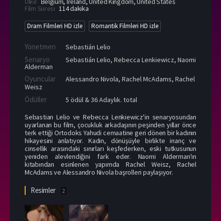
Ülke
Belgium
,
Ireland
,
United Kingdom
,
United States
Film Süresi
114 dakika
Dram Filmleri HD izle
Romantik Filmleri HD izle
Yönetmen
Sebastián Lelio
Senaryo
Sebastián Lelio, Rebecca Lenkiewicz, Naomi
Alderman
Oyuncular
Alessandro Nivola
,
Rachel McAdams
,
Rachel
Weisz
Ödüller
5 ödül & 36 Adaylık. total
Sebastian Lelio ve Rebecca Lenkiewicz'in senaryosundan
uyarlanan bu film, çocukluk arkadaşının peşinden yıllar önce
terk ettiği Ortodoks Yahudi cemaatine geri dönen bir kadının
hikayesini anlatıyor. Kadın, dönüşüyle birlikte inanç ve
cinsellik arasındaki sınırları keşfederken, eski tutkusunun
yeniden alevlendiğini fark eder. Naomi Alderman'ın
kitabından esinlenen yapımda Rachel Weisz, Rachel
McAdams ve Alessandro Nivola başrolleri paylaşıyor.
Resimler
2