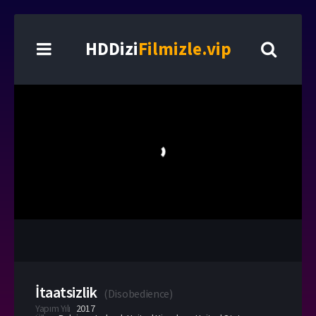
HDDizi
Filmizle.vip
İtaatsizlik
(
Disobedience
)
Yapım Yılı
2017